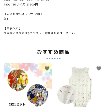
140/150サイズ:3,800円
【対応可能なオプション加工】
なし
【お手入れ】
洗濯機で洗えます(タンブラー乾燥はお避け下さい) 。
おすすめ商品
favorite
favorite