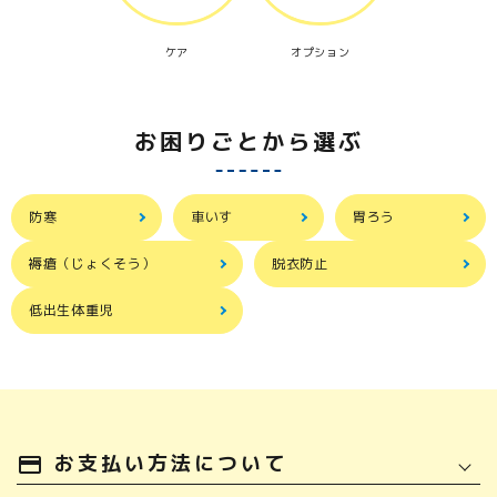
ケア
オプション
お困りごとから選ぶ
防寒
車いす
胃ろう
褥瘡（じょくそう）
脱衣防止
低出生体重児
お支払い方法について
payment