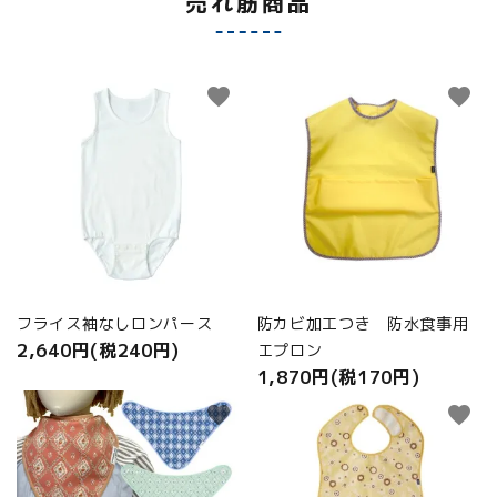
売れ筋商品
favorite
favorite
フライス袖なしロンパース
防カビ加工つき 防水食事用
2,640円(税240円)
エプロン
1,870円(税170円)
favorite
favorite