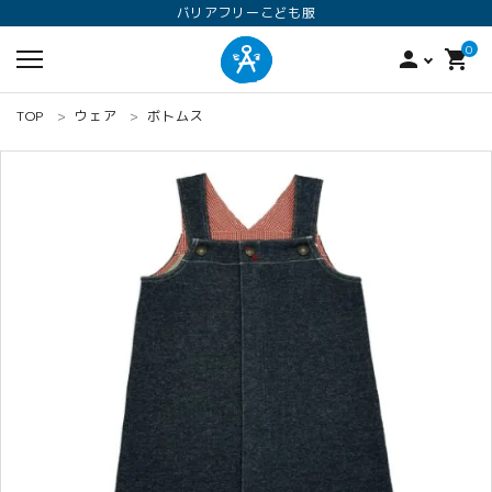
バリアフリーこども服
0
person
shopping_cart
TOP
ウェア
ボトムス
search
ロンパース
オプション加工
160
ANGEL KIDS WEARのこだわり