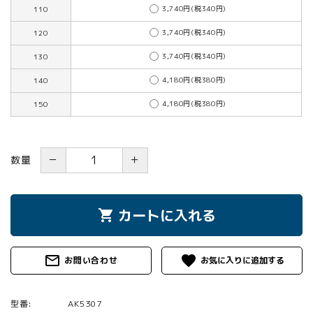
3,740円(税340円)
110
3,740円(税340円)
120
3,740円(税340円)
130
4,180円(税380円)
140
4,180円(税380円)
150
－
＋
数量
カートに入れる
shopping_cart
mail_outline
favorite
お問い合わせ
型番:
AK5307