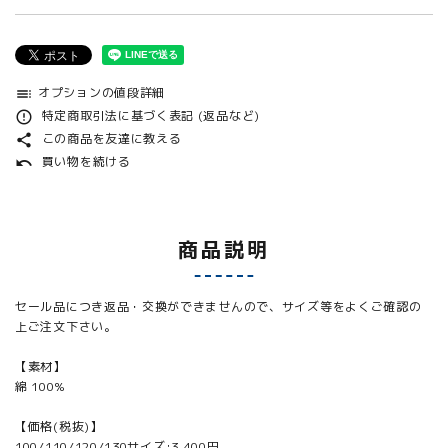
オプションの値段詳細
toc
特定商取引法に基づく表記 (返品など)
error_outline
この商品を友達に教える
share
買い物を続ける
undo
商品説明
セール品につき返品・交換ができませんので、サイズ等をよくご確認の
上ご注文下さい。
【素材】
綿 100%
【価格(税抜)】
100/110/120/130サイズ:3,400円