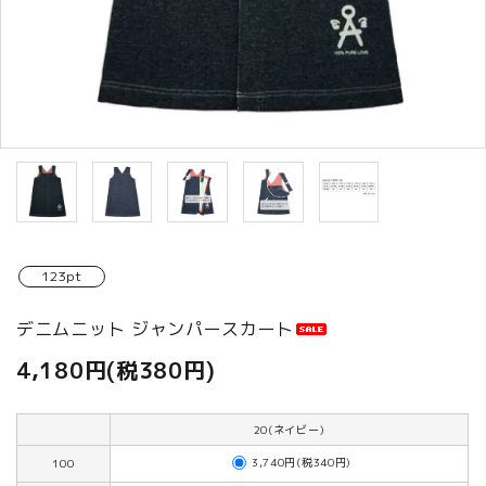
商品カテゴリから選ぶ
ACCOUNT MENU
ようこそ ゲスト 様
meeting_room
person
ログイン
新規会員登録
123pt
デニムニット ジャンパースカート
4,180円(税380円)
20(ネイビー)
3,740円(税340円)
100