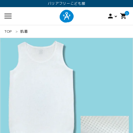
バリアフリーこども服
0
person
shopping_cart
TOP
肌着
search
ロンパース
オプション加工
160
ANGEL KIDS WEARのこだわり