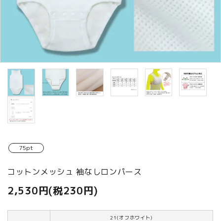
商品カテゴリから選ぶ
ACCOUNT MENU
ようこそ ゲスト 様
meeting_room
person
ログイン
新規会員登録
75pt
コットンメッシュ 袖なしロンパース
2,530円(税230円)
21(オフホワイト)