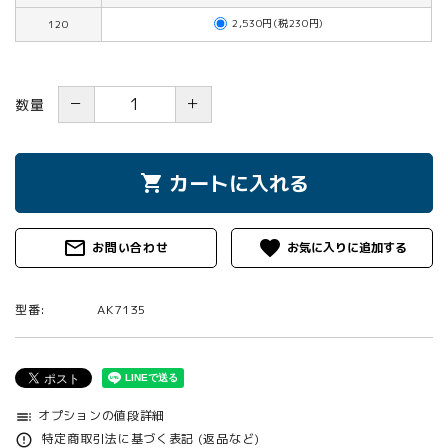
2,530円(税230円)
120
－
＋
数量
カートに入れる
shopping_cart
mail_outline
favorite
お問い合わせ
型番:
AK7135
オプションの値段詳細
toc
特定商取引法に基づく表記 (返品など)
error_outline