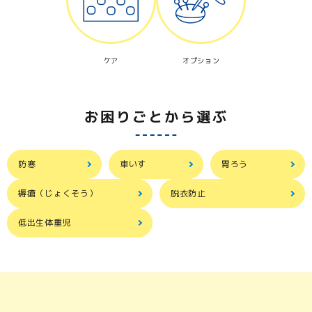
ケア
オプション
お困りごとから選ぶ
防寒
車いす
胃ろう
褥瘡（じょくそう）
脱衣防止
低出生体重児