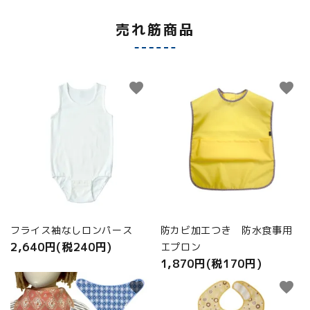
売れ筋商品
favorite
favorite
フライス袖なしロンパース
防カビ加工つき 防水食事用
2,640円(税240円)
エプロン
1,870円(税170円)
favorite
favorite