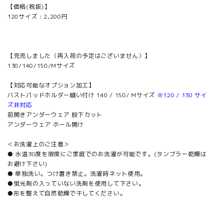
【価格(税抜)】
120サイズ : 2,200円
【完売しました（再入荷の予定はございません）】
130/140/150/Mサイズ
【対応可能なオプション加工】
バストパッドホルダー縫い付け 140 / 150/ Mサイズ
※120 / 130 サイ
ズ非対応
前開きアンダーウェア 股下カット
アンダーウェア ホール開け
＜お洗濯上のご注意＞
● 水温30度を限度にご家庭でのお洗濯が可能です。(タンブラー乾燥は
お避け下さい)
● 単独洗い。つけ置き禁止。洗濯時ネット使用。
●蛍光剤の入っていない洗剤を使用して下さい。
●形を整えて自然乾燥で干してください。