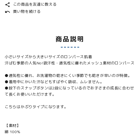
この商品を友達に教える
share
買い物を続ける
undo
商品説明
小さいサイズから大きいサイズのロンパース肌着
汗ばむ季節の人気No!吸汗性・通気性に優れたメッシュ素材のロンパース
●通気性に優れ、お洗濯物の乾きにくい季節でも乾きが早いのが特徴。
●着用中にかいた汗などもすばやく吸収、ムレません。
●股下のスナップボタンは2段になっているのでお子さまの成長に合わせ
て長くお使いいただけます。
こちらはかぶりタイプになります。
【素材】
綿 100%