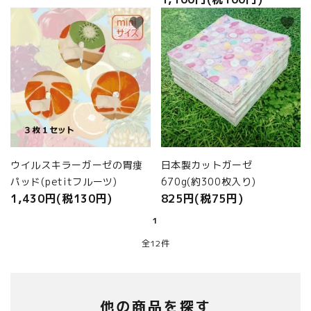
favorite
favorite
ウイルスキラーガーゼの胃瘻
日本製カットガーゼ
パッド(petitフルーツ)
670g(約300枚入り)
1,430円(税130円)
825円(税75円)
1
全12件
他の商品を探す