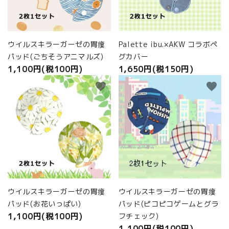
ウイルスキラーガーゼの胃瘻
Palette ibu.×AKW コラボペ
パッド(ごちそうアニマルズ)
グカバー
1,100円(税100円)
1,650円(税150円)
favorite
favorite
ウイルスキラーガーゼの胃瘻
ウイルスキラーガーゼの胃瘻
パッド(お花いっぱい)
パッド(ピコピコゲームとグラ
1,100円(税100円)
フチェック)
1,100円(税100円)