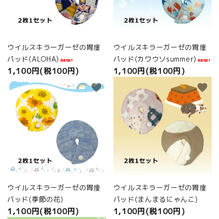
商品カテゴリから選ぶ
ACCOUNT MENU
ようこそ ゲスト 様
ウイルスキラーガーゼの胃瘻
ウイルスキラーガーゼの胃瘻
パッド(ALOHA)
パッド(カワウソsummer)
meeting_room
person
ログイン
新規会員登録
1,100円(税100円)
1,100円(税100円)
favorite
favorite
ウイルスキラーガーゼの胃瘻
ウイルスキラーガーゼの胃瘻
パッド(季節の花)
パッド(まんまるにゃんこ)
1,100円(税100円)
1,100円(税100円)