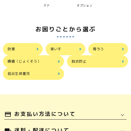
ケア
オプション
お困りごとから選ぶ
防寒
車いす
胃ろう
褥瘡（じょくそう）
脱衣防止
低出生体重児
お支払い方法について
payment
送料・配送について
local_shipping