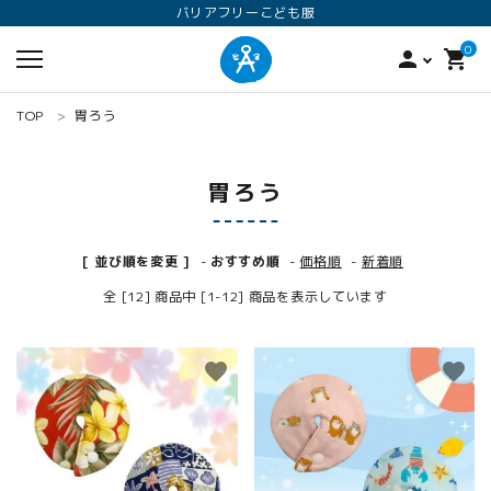
バリアフリーこども服
0
person
shopping_cart
TOP
胃ろう
胃ろう
[ 並び順を変更 ]
-
おすすめ順
-
価格順
-
新着順
全 [12] 商品中 [1-12] 商品を表示しています
search
favorite
favorite
ロンパース
オプション加工
160
ANGEL KIDS WEARのこだわり