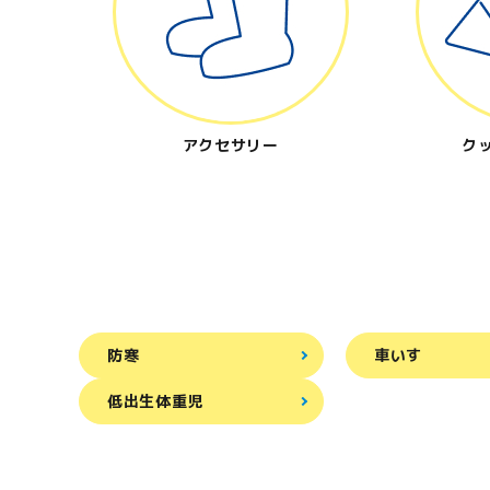
アクセサリー
ク
防寒
車いす
低出生体重児