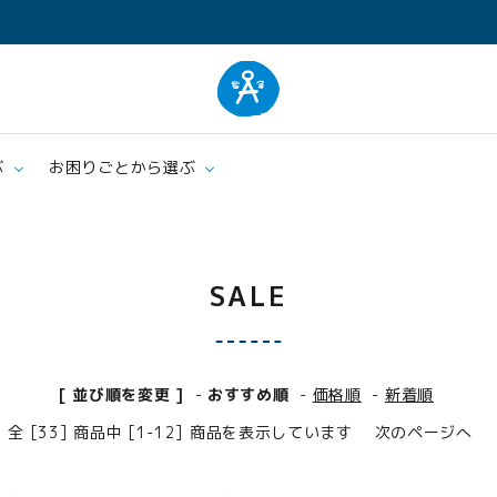
ぶ
お困りごとから選ぶ
ム
肌着
エプロ
SALE
クッション・シーツ
ケア
[ 並び順を変更 ]
-
おすすめ順
-
価格順
-
新着順
全 [33] 商品中 [1-12] 商品を表示しています
次のページへ