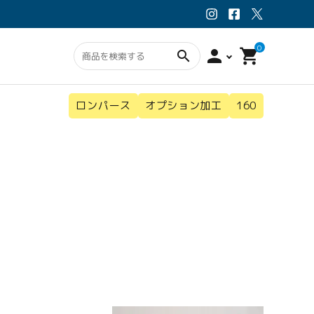
0
person
shopping_cart
search
ロンパース
オプション加工
160
ン・スタイ
ウェア
オプション