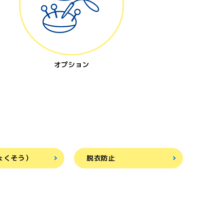
オプション
ょくそう）
脱衣防止