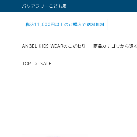
バリアフリーこども服
税込11,000円以上のご購入で送料無料
ANGEL KIDS WEARのこだわり
商品カテゴリから選
TOP
SALE
すべてのアイテ
アクセサリー
search
ロンパース
オプション加工
160