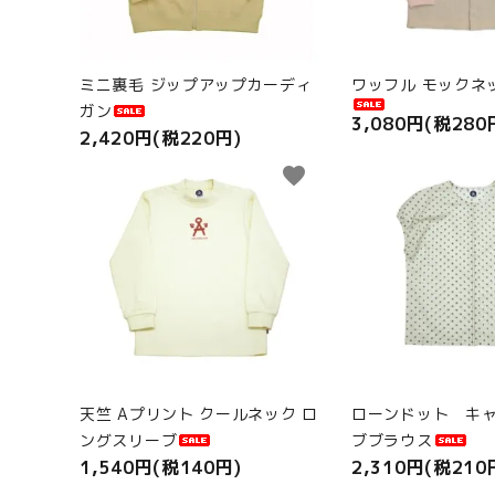
ミニ裏毛 ジップアップカーディ
ワッフル モックネ
ガン
3,080円(税280
2,420円(税220円)
favorite
天竺 Aプリント クールネック ロ
ローンドット キ
ングスリーブ
ブブラウス
1,540円(税140円)
2,310円(税210