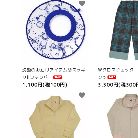
favorite
ANGEL KIDS WEARのこだわり
商品カテゴリから選ぶ
ACCOUNT MENU
ようこそ ゲスト 様
meeting_room
person
洗髪のお助けアイテム◎スッキ
Wクロスチェック
ログイン
新規会員登録
リ!!シャンパー
ンツ
1,100円(税100円)
3,300円(税300
favorite