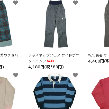
favorite
favorite
 ガウチョパ
ジャズネップクロス サイドポケ
W/C裏毛 
4,400円(
ットパンツ
円)
4,180円(税380円)
favorite
favorite