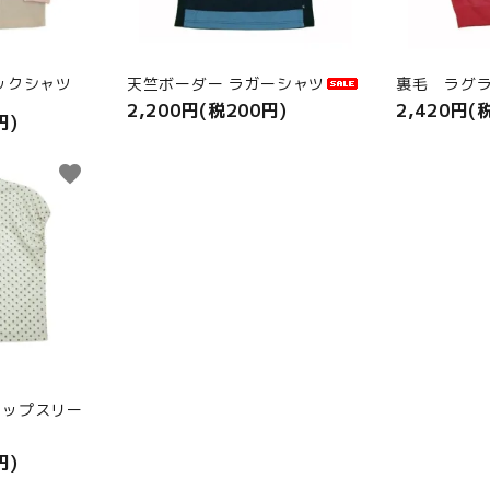
ックシャツ
天竺ボーダー ラガーシャツ
裏毛 ラグ
2,200円(税200円)
2,420円(
円)
favorite
ャップスリー
円)