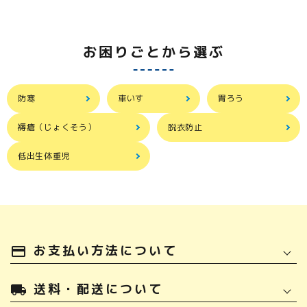
お困りごとから選ぶ
防寒
車いす
胃ろう
褥瘡（じょくそう）
脱衣防止
低出生体重児
お支払い方法について
payment
送料・配送について
local_shipping