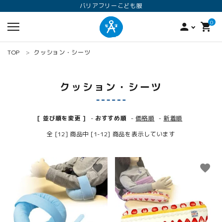
バリアフリーこども服
0
person
shopping_cart
TOP
クッション・シーツ
クッション・シーツ
[ 並び順を変更 ]
-
おすすめ順
-
価格順
-
新着順
全 [12] 商品中 [1-12] 商品を表示しています
search
favorite
favorite
ロンパース
オプション加工
160
ANGEL KIDS WEARのこだわり