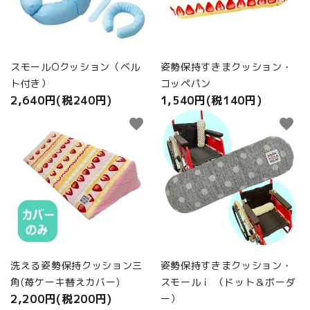
商品カテゴリから選ぶ
ACCOUNT MENU
ようこそ ゲスト 様
スモールOクッション（ベル
姿勢保持すきまクッション・
ト付き）
コッペパン
meeting_room
person
ログイン
新規会員登録
2,640円(税240円)
1,540円(税140円)
favorite
favorite
洗える姿勢保持クッション三
姿勢保持すきまクッション・
角(苺ケーキ替えカバー)
スモールｉ （ドット＆ボーダ
2,200円(税200円)
ー）