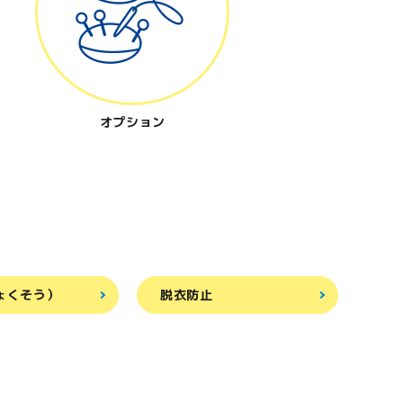
オプション
ょくそう）
脱衣防止