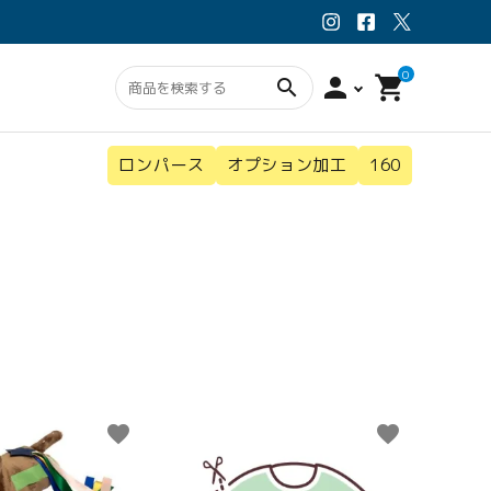
0
person
shopping_cart
search
ロンパース
オプション加工
160
ン・スタイ
ウェア
オプション
favorite
favorite