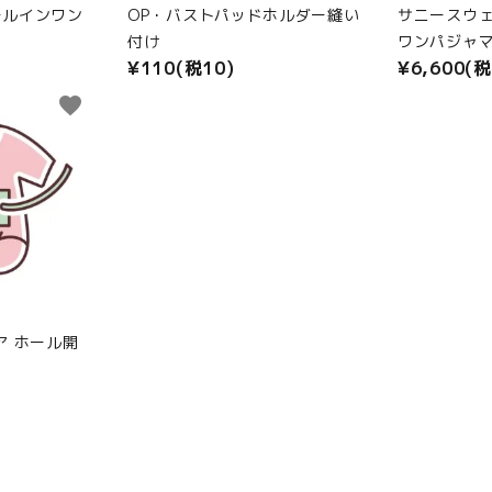
ールインワン
OP・バストパッドホルダー縫い
サニースウ
付け
ワンパジャ
¥110(税10)
¥6,600(税
favorite
ア ホール開