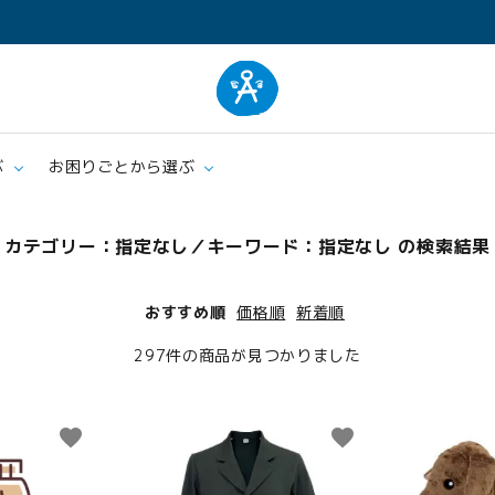
ぶ
お困りごとから選ぶ
カテゴリー：指定なし／キーワード：指定なし の検索結果
ム
肌着
エプロ
おすすめ順
価格順
新着順
クッション・シーツ
ケア
297件の商品が見つかりました
favorite
favorite