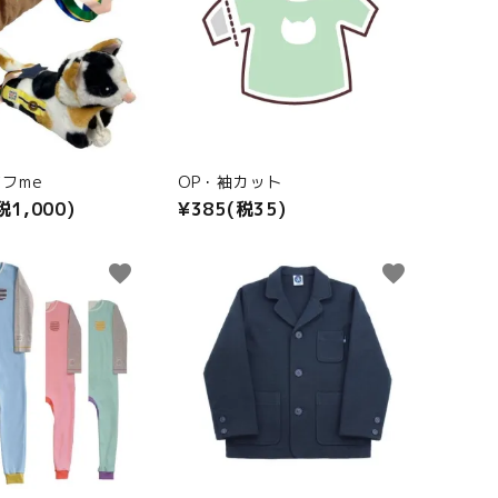
フme
OP・袖カット
税1,000)
¥385(税35)
favorite
favorite