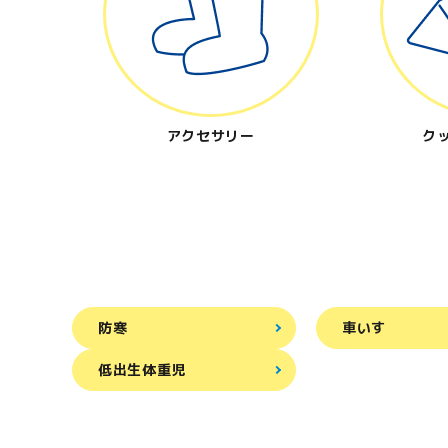
アクセサリー
ク
防寒
車いす
低出生体重児