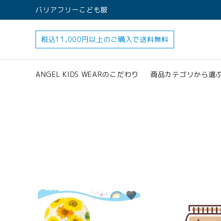
バリアフリーこども服
税込11,000円以上のご購入で送料無料
ANGEL KIDS WEARのこだわり
商品カテゴリから選
すべてのアイテ
アクセサリー
search
favorite
ロンパース
オプション加工
160