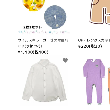
ANGEL KIDS WEARのこだわり
商品カテゴリから選ぶ
ACCOUNT MENU
ウイルスキラーガーゼの胃瘻パ
OP・レングスカッ
ようこそ ゲスト 様
¥220(税20)
ッド(季節の花)
¥1,100(税100)
meeting_room
person
ログイン
新規会員登録
favorite