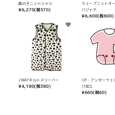
鹿の子ニットシャツ
ウェーブニットオ
¥6,270(税570)
パジャマ
¥6,600(税600)
favorite
2WAYキルトスリーパー
OP・アンダーウェ
¥4,180(税380)
け加工
¥660(税60)