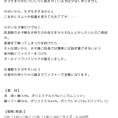
お子さまのおむついじりに悩まれている方は少なくありません
かゆいから、もぞもぞするからと
こまめにオムツや肌着を変えてもおててが・・・
小さいお子様だけでなく、
成長期のお子様をお持ちのお母さまからもなんとかしたいとのご相談
が。
直接手で触ってしまうのを防げたら・・・
そんな想いから、お子様ご自身では簡単には脱ぎ着できないよう
背中側にファスナーをつけた
オールインワンパジャマが誕生しました。
お着替えさせやすいよう
お背中の衿ぐりから裾までファスナーで全開になります。
【素 材】
本 体＝綿 63%、ポリエステル37%(ハニカムニット)
裾リブ＝綿54%、ポリエステル44%、ポリウレタン2%(スパンテレコ)
【価格(税抜)】
125（120～130）/135（130～140）サイズ : 5,200円