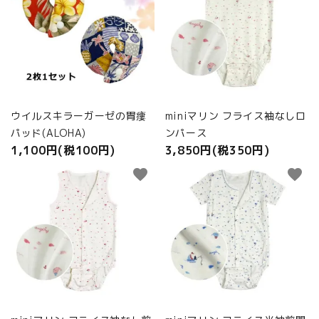
ウイルスキラーガーゼの胃瘻
miniマリン フライス袖なしロ
パッド(ALOHA)
ンパース
1,100円(税100円)
3,850円(税350円)
favorite
favorite