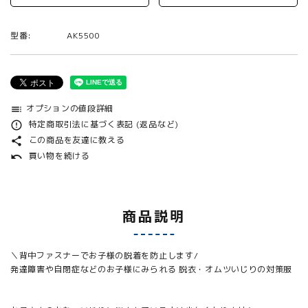
型番:
AK5500
オプションの値段詳細
toc
特定商取引法に基づく表記 (返品など)
error_outline
この商品を友達に教える
share
買い物を続ける
undo
商品説明
＼背中ファスナーでお子様の脱着を防止します/
発達障害や自閉症などのお子様にみられる 脱衣・オムツいじりの対策服