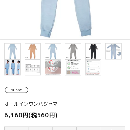
商品カテゴリから選ぶ
ACCOUNT MENU
ようこそ ゲスト 様
meeting_room
person
ログイン
新規会員登録
183pt
オールインワンパジャマ
6,160円(税560円)