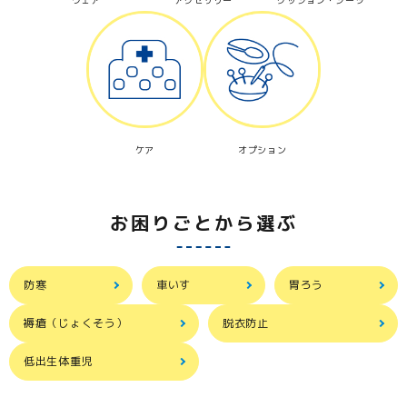
ケア
オプション
お困りごとから選ぶ
防寒
車いす
胃ろう
褥瘡（じょくそう）
脱衣防止
低出生体重児