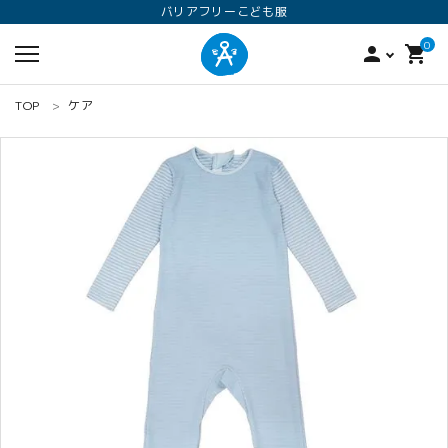
バリアフリーこども服
0
person
shopping_cart
TOP
ケア
search
ロンパース
オプション加工
160
ANGEL KIDS WEARのこだわり