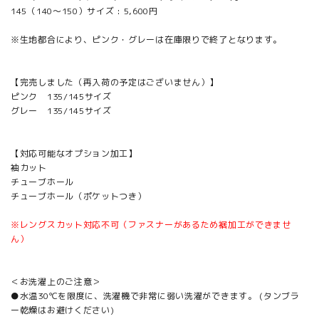
145（140～150）サイズ : 5,600円
※生地都合により、ピンク・グレーは在庫限りで終了となります。
【完売しました（再入荷の予定はございません）】
ピンク 135/145サイズ
グレー 135/145サイズ
【対応可能なオプション加工】
袖カット
チューブホール
チューブホール（ポケットつき）
※レングスカット対応不可（ファスナーがあるため裾加工ができませ
ん）
＜お洗濯上のご注意＞
●水温30℃を限度に、洗濯機で非常に弱い洗濯ができます。 (タンブラ
ー乾燥はお避けください)