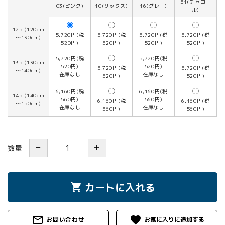
51(チャコー
03(ピンク)
10(サックス)
16(グレー)
ル)
125 (120cm
5,720円(税
5,720円(税
5,720円(税
5,720円(税
～130cm)
520円)
520円)
520円)
520円)
5,720円(税
5,720円(税
135 (130cm
520円)
520円)
5,720円(税
5,720円(税
～140cm)
在庫なし
在庫なし
520円)
520円)
6,160円(税
6,160円(税
145 (140cm
560円)
560円)
6,160円(税
6,160円(税
～150cm)
在庫なし
在庫なし
560円)
560円)
－
＋
数量
カートに入れる
shopping_cart
mail_outline
favorite
お問い合わせ