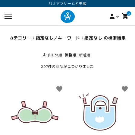
バリアフリーこども服
0
person
shopping_cart
カテゴリー：指定なし／キーワード：指定なし の検索結果
おすすめ順
価格順
新着順
297件の商品が見つかりました
favorite
favorite
search
ロンパース
オプション加工
160
ANGEL KIDS WEARのこだわり