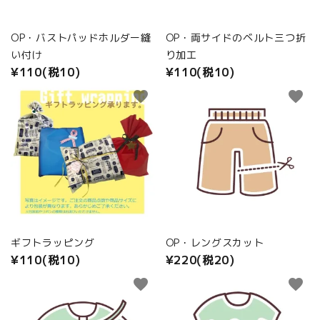
商品カテゴリから選ぶ
OP・バストパッドホルダー縫
OP・両サイドのベルト三つ折
ACCOUNT MENU
い付け
り加工
ようこそ ゲスト 様
¥110(税10)
¥110(税10)
meeting_room
person
ログイン
新規会員登録
favorite
favorite
ギフトラッピング
OP・レングスカット
¥110(税10)
¥220(税20)
favorite
favorite