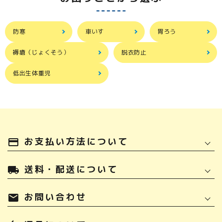
防寒
車いす
胃ろう
褥瘡（じょくそう）
脱衣防止
低出生体重児
お支払い方法について
payment
送料・配送について
local_shipping
お問い合わせ
mail