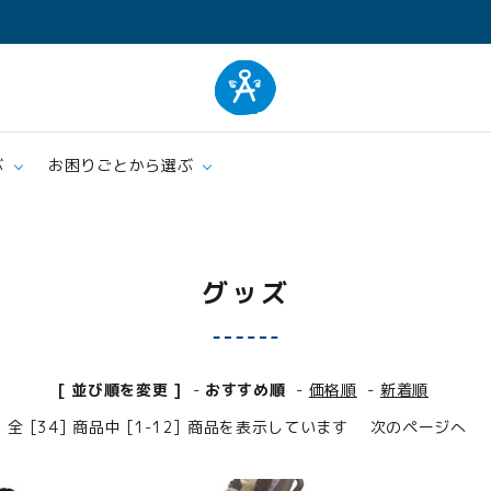
ぶ
お困りごとから選ぶ
ム
肌着
エプロ
グッズ
クッション・シーツ
ケア
[ 並び順を変更 ]
-
おすすめ順
-
価格順
-
新着順
全 [34] 商品中 [1-12] 商品を表示しています
次のページへ