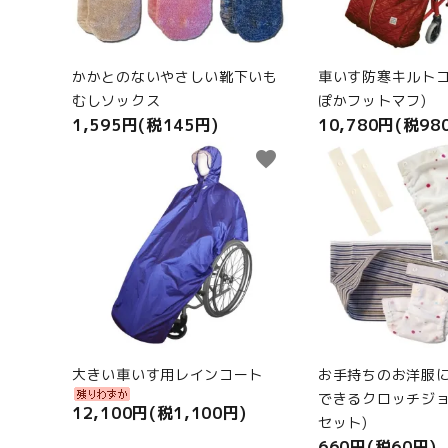
かかとのないやさしい靴下いも
車いす防寒キルトコ
むしソックス
ぽかフットマフ)
1,595円(税145円)
10,780円(税98
favorite
大きい車いす用レインコート
お手持ちのお洋服
できるクロッチジョ
12,100円(税1,100円)
セット)
660円(税60円)