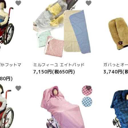
favorite
favorite
ぽかフットマ
ミルフィーユ エイトパッド
ガバっとオ
7,150円(税650円)
3,740円(
080円)
favorite
favorite