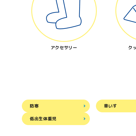
アクセサリー
ク
防寒
車いす
低出生体重児