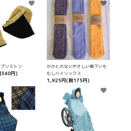
favorite
favorite
ープンミトン
かかとのないやさしい靴下いも
税340円)
むしハイソックス
1,925円(税175円)
favorite
favorite