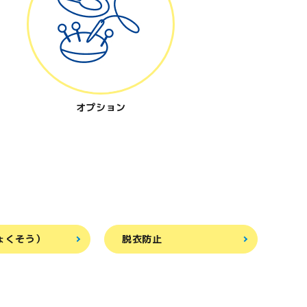
オプション
ょくそう）
脱衣防止