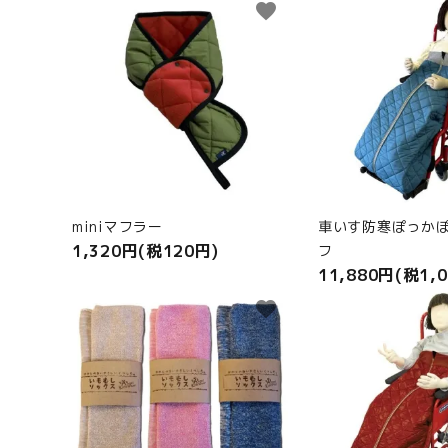
favorite
ANGEL KIDS WEARのこだわり
商品カテゴリから選ぶ
ACCOUNT MENU
ようこそ ゲスト 様
meeting_room
person
miniマフラー
車いす防寒ぽっか
ログイン
新規会員登録
1,320円(税120円)
フ
11,880円(税1,
favorite