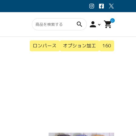
0
person
shopping_cart
search
ロンパース
オプション加工
160
ン・スタイ
ウェア
オプション