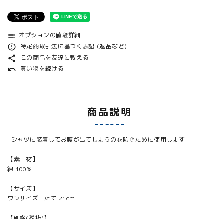
オプションの値段詳細
toc
特定商取引法に基づく表記 (返品など)
error_outline
この商品を友達に教える
share
買い物を続ける
undo
商品説明
Tシャツに装着してお腹が出てしまうのを防ぐために使用します
【素 材】
綿 100%
【サイズ】
ワンサイズ たて 21cm
【価格(税抜)】