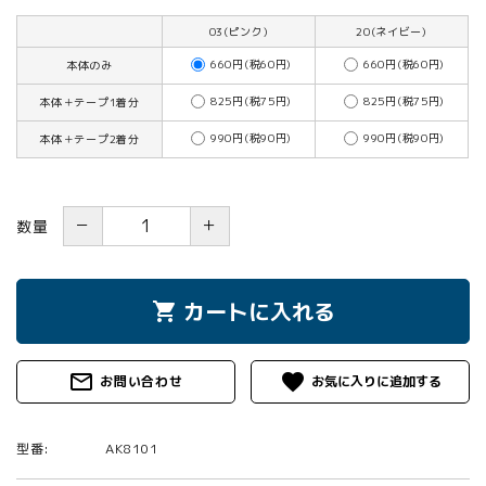
03(ピンク)
20(ネイビー)
660円(税60円)
660円(税60円)
本体のみ
825円(税75円)
825円(税75円)
本体＋テープ1着分
990円(税90円)
990円(税90円)
本体＋テープ2着分
－
＋
数量
カートに入れる
shopping_cart
mail_outline
favorite
お問い合わせ
型番:
AK8101