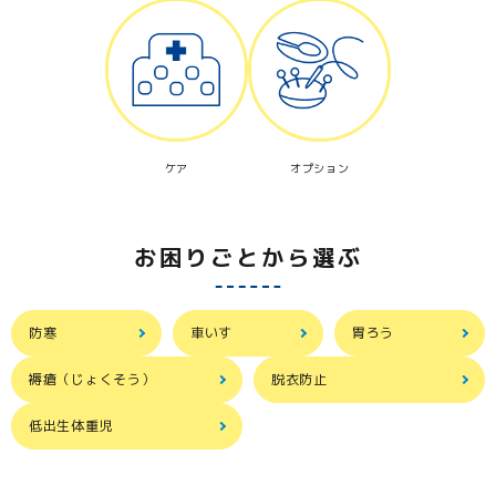
ケア
オプション
お困りごとから選ぶ
防寒
車いす
胃ろう
褥瘡（じょくそう）
脱衣防止
低出生体重児