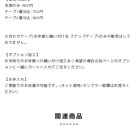
本体のみ:600円
テープ1着分込:750円
テープ2着分込:900円
※合わせテープ(お洋服に縫い付ける スナップテープ)のみの販売はして
おりません。
【オプション加工】
お手持ちのお洋服への縫い付け加工をご希望の場合は別ページのオプシ
ョンと一緒にカートへ入れてご注文ください。
【お手入れ】
ご家庭でのお洗濯が可能です。(ネット使用/タンブラー乾燥はお控えく
ださい)
関連商品