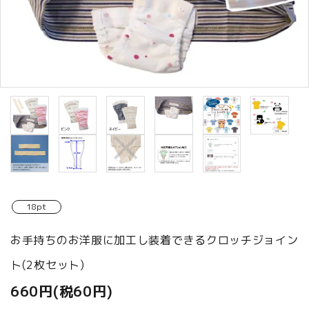
商品カテゴリから選ぶ
ACCOUNT MENU
ようこそ ゲスト 様
meeting_room
person
ログイン
新規会員登録
18pt
お手持ちのお洋服に加工し装着できるクロッチジョイン
ト(2枚セット)
660円(税60円)