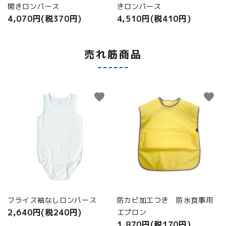
開きロンパース
きロンパース
4,070円(税370円)
4,510円(税410円)
売れ筋商品
favorite
favorite
フライス袖なしロンパース
防カビ加工つき 防水食事用
2,640円(税240円)
エプロン
1,870円(税170円)