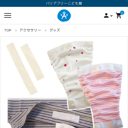
バリアフリーこども服
0
person
shopping_cart
TOP
アクセサリー
グッズ
search
ロンパース
オプション加工
160
ANGEL KIDS WEARのこだわり