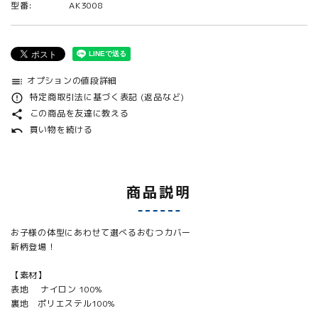
型番:
AK3008
オプションの値段詳細
toc
特定商取引法に基づく表記 (返品など)
error_outline
この商品を友達に教える
share
買い物を続ける
undo
商品説明
お子様の体型にあわせて選べるおむつカバー
新柄登場！
【素材】
表地 ナイロン 100%
裏地 ポリエステル100%