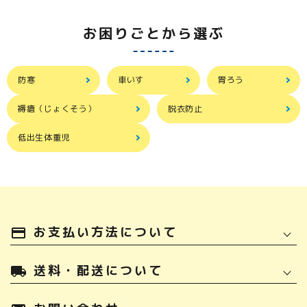
お困りごとから選ぶ
防寒
車いす
胃ろう
褥瘡（じょくそう）
脱衣防止
低出生体重児
お支払い方法について
payment
送料・配送について
local_shipping