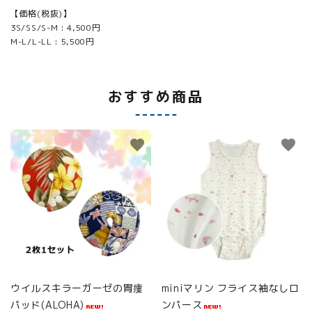
【価格(税抜)】
3S/SS/S-M : 4,500円
M-L/L-LL : 5,500円
おすすめ商品
favorite
favorite
ウイルスキラーガーゼの胃瘻
miniマリン フライス袖なしロ
パッド(ALOHA)
ンパース