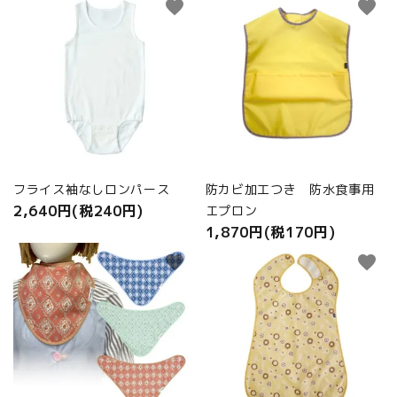
favorite
favorite
フライス袖なしロンパース
防カビ加工つき 防水食事用
2,640円(税240円)
エプロン
1,870円(税170円)
favorite
favorite