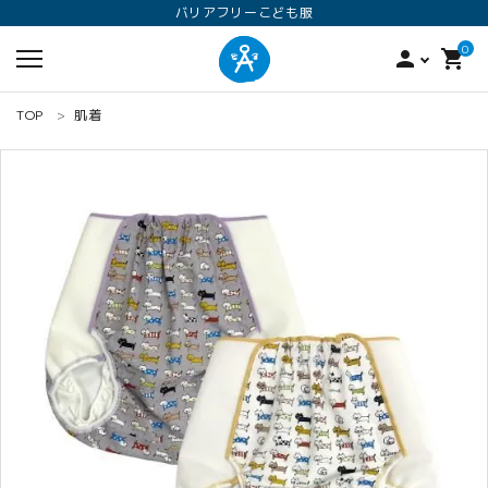
バリアフリーこども服
0
person
shopping_cart
TOP
肌着
search
ロンパース
オプション加工
160
ANGEL KIDS WEARのこだわり