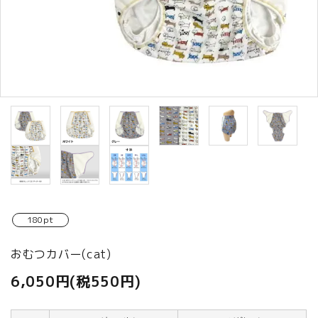
商品カテゴリから選ぶ
ACCOUNT MENU
ようこそ ゲスト 様
meeting_room
person
ログイン
新規会員登録
180pt
おむつカバー(cat)
6,050円(税550円)