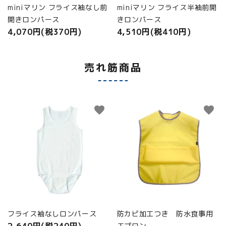
miniマリン フライス袖なし前
miniマリン フライス半袖前開
開きロンパース
きロンパース
4,070円(税370円)
4,510円(税410円)
売れ筋商品
favorite
favorite
フライス袖なしロンパース
防カビ加工つき 防水食事用
2,640円(税240円)
エプロン