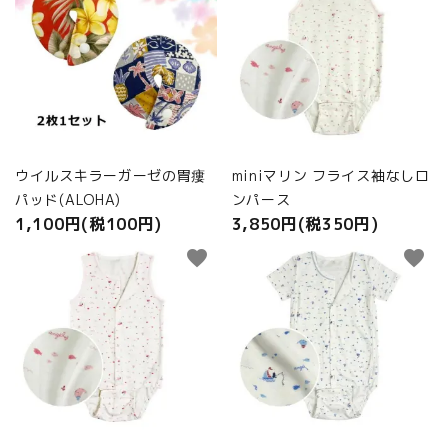
ウイルスキラーガーゼの胃瘻
miniマリン フライス袖なしロ
パッド(ALOHA)
ンパース
1,100円(税100円)
3,850円(税350円)
favorite
favorite