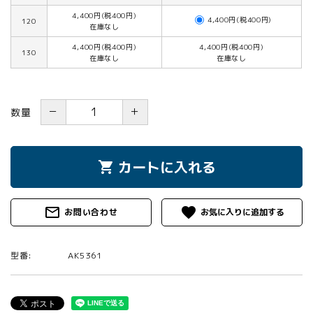
4,400円(税400円)
4,400円(税400円)
120
在庫なし
4,400円(税400円)
4,400円(税400円)
130
在庫なし
在庫なし
－
＋
数量
カートに入れる
shopping_cart
mail_outline
favorite
お問い合わせ
型番:
AK5361