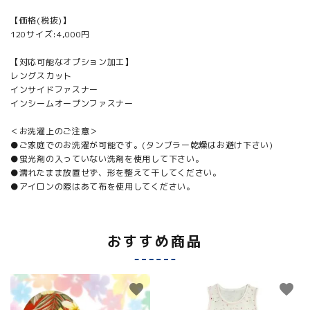
【価格(税抜)】
120サイズ:4,000円
【対応可能なオプション加工】
レングスカット
インサイドファスナー
インシームオープンファスナー
＜お洗濯上のご注意＞
●ご家庭でのお洗濯が可能です。(タンブラー乾燥はお避け下さい)
●蛍光剤の入っていない洗剤を使用して下さい。
●濡れたまま放置せず、形を整えて干してください。
●アイロンの際はあて布を使用してください。
おすすめ商品
favorite
favorite