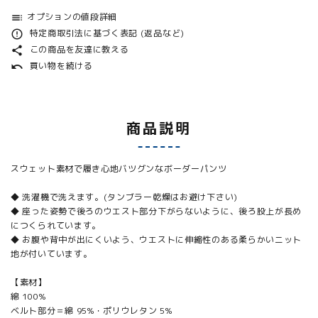
オプションの値段詳細
toc
特定商取引法に基づく表記 (返品など)
error_outline
この商品を友達に教える
share
買い物を続ける
undo
商品説明
スウェット素材で履き心地バツグンなボーダーパンツ
◆ 洗濯機で洗えます。(タンブラー乾燥はお避け下さい)
◆ 座った姿勢で後ろのウエスト部分下がらないように、後ろ股上が長め
につくられています。
◆ お腹や背中が出にくいよう、ウエストに伸縮性のある柔らかいニット
地が付いています。
【素材】
綿 100%
ベルト部分＝綿 95%・ポリウレタン 5%