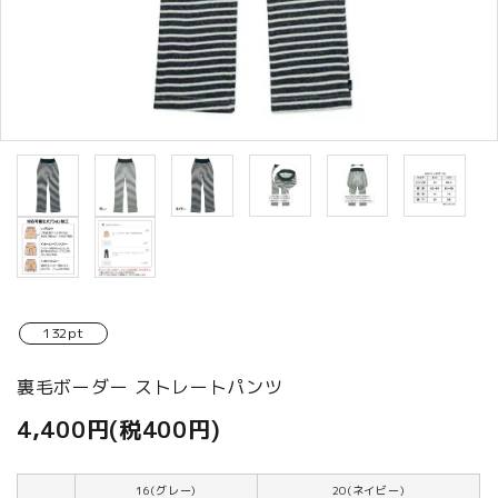
商品カテゴリから選ぶ
ACCOUNT MENU
ようこそ ゲスト 様
meeting_room
person
ログイン
新規会員登録
132pt
裏毛ボーダー ストレートパンツ
4,400円(税400円)
16(グレー)
20(ネイビー)