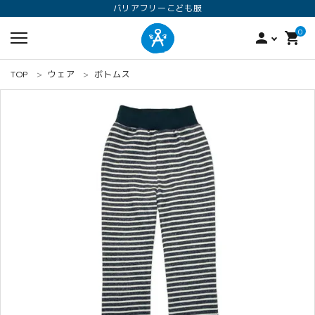
バリアフリーこども服
0
person
shopping_cart
TOP
ウェア
ボトムス
search
ロンパース
オプション加工
160
ANGEL KIDS WEARのこだわり