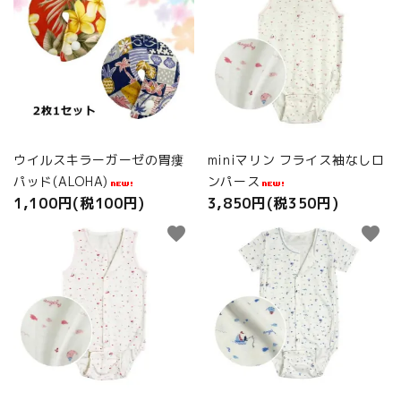
ウイルスキラーガーゼの胃瘻
miniマリン フライス袖なしロ
パッド(ALOHA)
ンパース
1,100円(税100円)
3,850円(税350円)
favorite
favorite