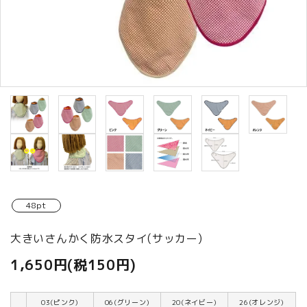
商品カテゴリから選ぶ
ACCOUNT MENU
ようこそ ゲスト 様
meeting_room
person
ログイン
新規会員登録
48pt
大きいさんかく防水スタイ(サッカー)
1,650円(税150円)
03(ピンク)
06(グリーン)
20(ネイビー)
26(オレンジ)