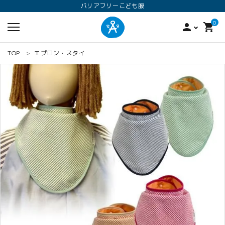
バリアフリーこども服
0
person
shopping_cart
TOP
エプロン・スタイ
search
ロンパース
オプション加工
160
ANGEL KIDS WEARのこだわり