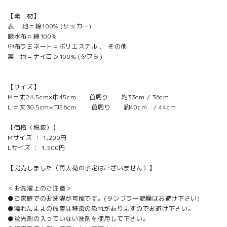
【素 材】
表 地＝綿100% (サッカー)
吸水布＝綿100%
中布ラミネート＝ポリエステル 、 その他
裏 地＝ナイロン100% (タフタ)
【サイズ】
M＝丈24.5cm×巾45cm 首周り 約33cm / 36cm
L ＝丈30.5cm×巾56cm 首周り 約40cm / 44cm
【価格（税抜）】
Mサイズ ： 1,200円
Lサイズ ： 1,500円
【完売しました（再入荷の予定はございません）】
＜お洗濯上のご注意＞
●ご家庭でのお洗濯が可能です。(タンブラー乾燥はお避け下さい)
●濡れたままの放置は移染の恐れがありますのでお避け下さい。
●蛍光剤の入っていない洗剤を使用して下さい。