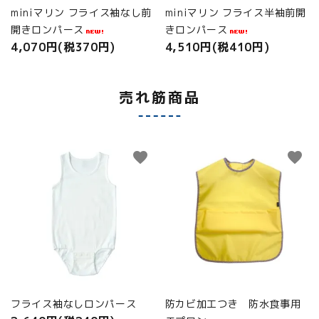
miniマリン フライス袖なし前
miniマリン フライス半袖前開
開きロンパース
きロンパース
4,070円(税370円)
4,510円(税410円)
売れ筋商品
favorite
favorite
フライス袖なしロンパース
防カビ加工つき 防水食事用