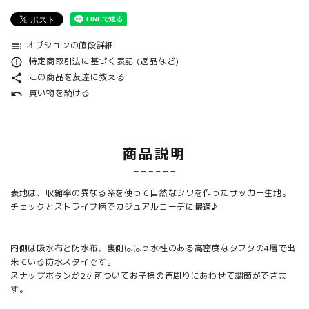
オプションの値段詳細
toc
特定商取引法に基づく表記 (返品など)
error_outline
この商品を友達に教える
share
買い物を続ける
undo
商品説明
表地は、収縮率の異なる糸を使って自然なシワを作ったサッカー生地。
チェックとストライプ柄でカジュアルコーデに最適♪
内側は吸水布と防水布、裏側ははっ水性のある高密度なタフタの4層で出
来ている防水スタイです。
スナップボタンが2ヶ所ついてお子様の首周りにあわせて調節ができま
す。