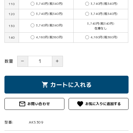
3,740円(税340円)
3,740円(税340円)
110
3,740円(税340円)
3,740円(税340円)
120
3,740円(税340円)
3,740円(税340円)
130
在庫なし
4,180円(税380円)
4,180円(税380円)
140
－
＋
数量
カートに入れる
shopping_cart
mail_outline
favorite
お問い合わせ
型番:
AK5309