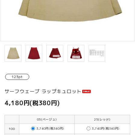
商品カテゴリから選ぶ
ACCOUNT MENU
ようこそ ゲスト 様
meeting_room
person
ログイン
新規会員登録
123pt
サーフウェーブ ラップキュロット
4,180円(税380円)
05(ベージュ)
25(レッド)
3,740円(税340円)
3,740円(税340円)
100