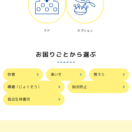
ケア
オプション
お困りごとから選ぶ
防寒
車いす
胃ろう
褥瘡（じょくそう）
脱衣防止
低出生体重児