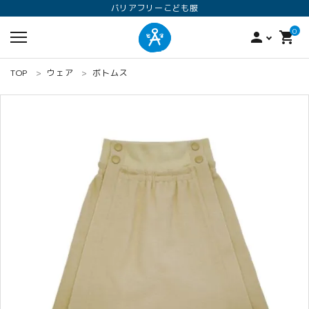
バリアフリーこども服
0
person
shopping_cart
TOP
ウェア
ボトムス
search
ロンパース
オプション加工
160
ANGEL KIDS WEARのこだわり