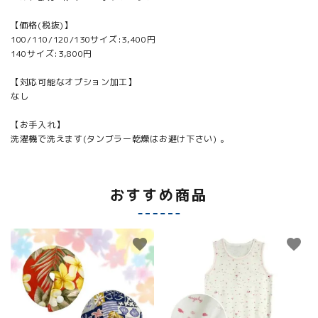
【価格(税抜)】
100/110/120/130サイズ:3,400円
140サイズ:3,800円
【対応可能なオプション加工】
なし
【お手入れ】
洗濯機で洗えます(タンブラー乾燥はお避け下さい) 。
おすすめ商品
favorite
favorite