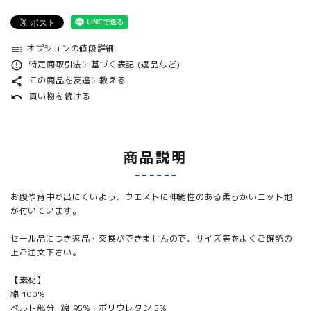
オプションの値段詳細
toc
特定商取引法に基づく表記 (返品など)
error_outline
この商品を友達に教える
share
買い物を続ける
undo
商品説明
お腹や背中が出にくいよう、ウエストに伸縮性のある柔らかいニット地
が付いています。
セール品につき返品・交換ができませんので、サイズ等をよくご確認の
上ご注文下さい。
【素材】
綿 100%
ベルト部分=綿 95%・ポリウレタン 5%