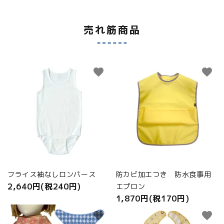
売れ筋商品
favorite
favorite
フライス袖なしロンパース
防カビ加工つき 防水食事用
2,640円(税240円)
エプロン
1,870円(税170円)
favorite
favorite