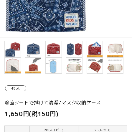
商品カテゴリから選ぶ
ACCOUNT MENU
ようこそ ゲスト 様
meeting_room
person
ログイン
新規会員登録
48pt
除菌シートで拭けて清潔♪マスク収納ケース
1,650円(税150円)
20(ネイビー)
25(レッド)