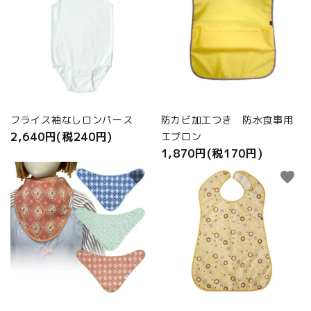
フライス袖なしロンパース
防カビ加工つき 防水食事用
2,640円(税240円)
エプロン
1,870円(税170円)
favorite
favorite