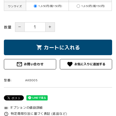
1,650円(税150円)
1,650円(税150円)
ワンサイズ
－
＋
数量
カートに入れる
shopping_cart
mail_outline
favorite
お問い合わせ
型番:
AK8005
オプションの値段詳細
toc
特定商取引法に基づく表記 (返品など)
error_outline