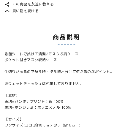
この商品を友達に教える
share
買い物を続ける
undo
商品説明
除菌シートで拭けて清潔♪マスク収納ケース
ポケット付きマスク収納ケース
仕切りがあるので昼食時・夕食時と分けて使えるのがポイント。
※ウェットティッシュは付属しておりません。
【素材】
表地=バンダナプリント︰綿 100%
裏地=ポンジラミ︰ポリエステル 100%
【サイズ】
ワンサイズ(ヨコ:約18 cm × タテ:約16 cm )