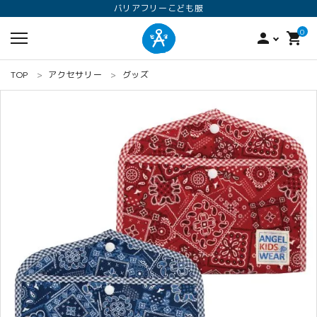
バリアフリーこども服
0
person
shopping_cart
TOP
アクセサリー
グッズ
search
ロンパース
オプション加工
160
ANGEL KIDS WEARのこだわり