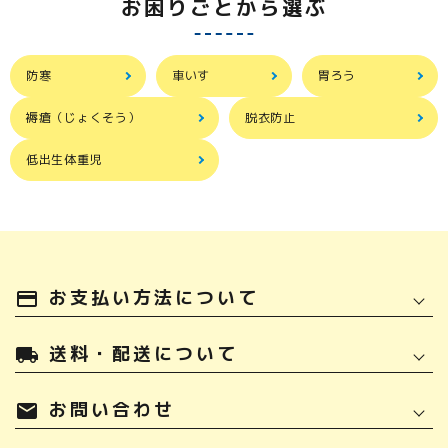
お困りごとから選ぶ
防寒
車いす
胃ろう
褥瘡（じょくそう）
脱衣防止
低出生体重児
お支払い方法について
payment
送料・配送について
local_shipping
お問い合わせ
mail