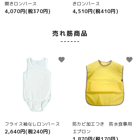
開きロンパース
きロンパース
4,070円(税370円)
4,510円(税410円)
売れ筋商品
favorite
favorite
フライス袖なしロンパース
防カビ加工つき 防水食事用
2,640円(税240円)
エプロン
1,870円(税170円)