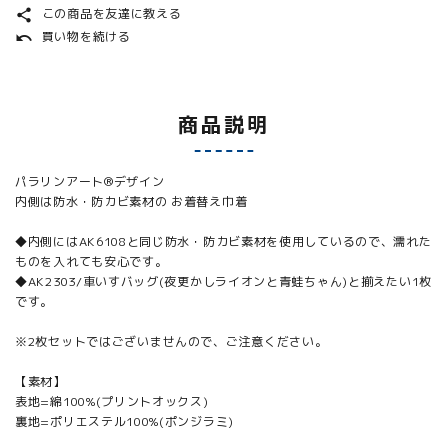
この商品を友達に教える
share
買い物を続ける
undo
商品説明
パラリンアート®デザイン
内側は防水・防カビ素材の お着替え巾着
◆内側にはAK6108と同じ防水・防カビ素材を使用しているので、濡れた
ものを入れても安心です。
◆AK2303/車いすバッグ(夜更かしライオンと青蛙ちゃん)と揃えたい1枚
です。
※2枚セットではございませんので、ご注意ください。
【素材】
表地=綿100%(プリントオックス)
裏地=ポリエステル100%(ポンジラミ)