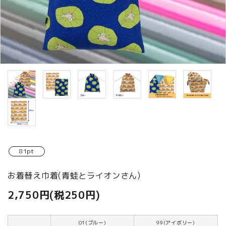
商品カテゴリから選ぶ
ACCOUNT MENU
ようこそ ゲスト 様
meeting_room
person
ログイン
新規会員登録
81pt
お着替え巾着(青蛙とライオンさん)
2,750円(税250円)
01(ブルー)
99(アイボリー)