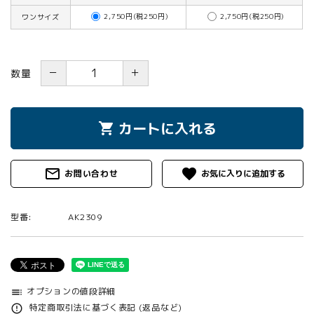
2,750円(税250円)
2,750円(税250円)
ワンサイズ
－
＋
数量
カートに入れる
shopping_cart
mail_outline
favorite
お問い合わせ
型番:
AK2309
オプションの値段詳細
toc
特定商取引法に基づく表記 (返品など)
error_outline