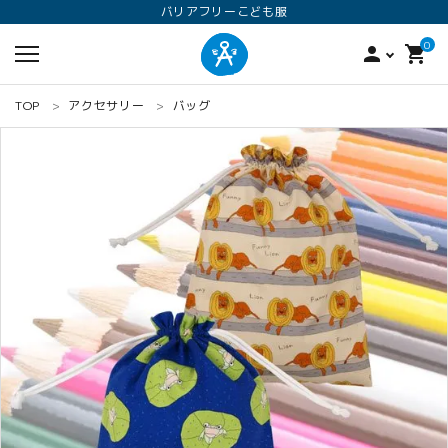
バリアフリーこども服
0
person
shopping_cart
TOP
アクセサリー
バッグ
search
ロンパース
オプション加工
160
ANGEL KIDS WEARのこだわり