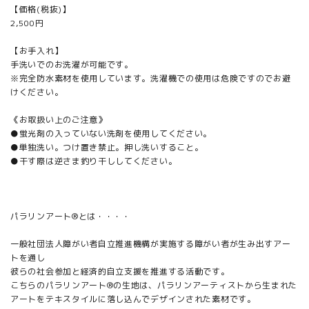
【価格(税抜)】
2,500円
【お手入れ】
手洗いでのお洗濯が可能です。
※完全防水素材を使用しています。洗濯機での使用は危険ですのでお避
けください。
《お取扱い上のご注意》
●蛍光剤の入っていない洗剤を使用してください。
●単独洗い。つけ置き禁止。押し洗いすること。
●干す際は逆さま釣り干ししてください。
パラリンアート®とは・・・・
一般社団法人障がい者自立推進機構が実施する障がい者が生み出すアー
トを通し
彼らの社会参加と経済的自立支援を推進する活動です。
こちらのパラリンアート®の生地は、パラリンアーティストから生まれた
アートをテキスタイルに落し込んでデザインされた素材です。