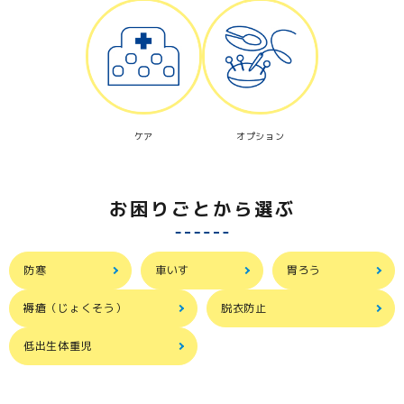
ケア
オプション
お困りごとから選ぶ
防寒
車いす
胃ろう
褥瘡（じょくそう）
脱衣防止
低出生体重児