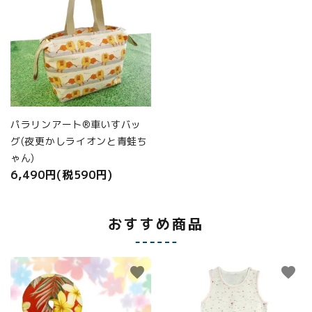
パラリンアート®車いすバッ
グ(夜更かしライオンと青蛙ち
ゃん)
6,490円(税590円)
おすすめ商品
favorite
favorite