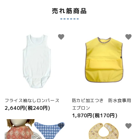
売れ筋商品
favorite
favorite
フライス袖なしロンパース
防カビ加工つき 防水食事用
2,640円(税240円)
エプロン
1,870円(税170円)
favorite
favorite