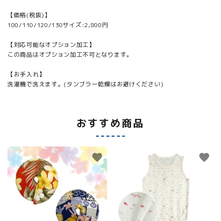
【価格(税抜)】
100/110/120/130サイズ:2,800円
【対応可能なオプション加工】
この商品はオプション加工不可となります。
【お手入れ】
洗濯機で洗えます。(タンブラー乾燥はお避けください)
おすすめ商品
favorite
favorite