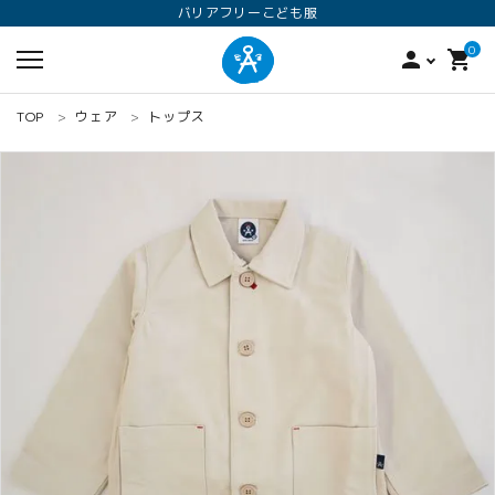
バリアフリーこども服
0
person
shopping_cart
TOP
ウェア
トップス
search
ロンパース
オプション加工
160
ANGEL KIDS WEARのこだわり