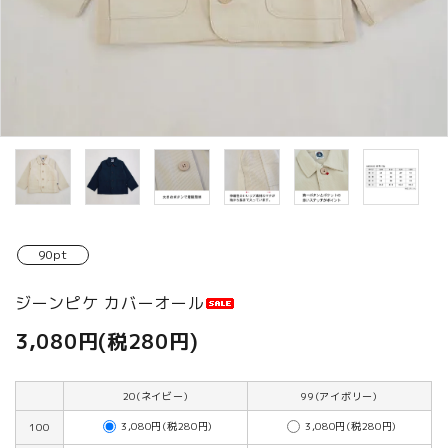
商品カテゴリから選ぶ
ACCOUNT MENU
ようこそ ゲスト 様
meeting_room
person
ログイン
新規会員登録
90pt
ジーンピケ カバーオール
3,080円(税280円)
20(ネイビー)
99(アイボリー)
3,080円(税280円)
3,080円(税280円)
100