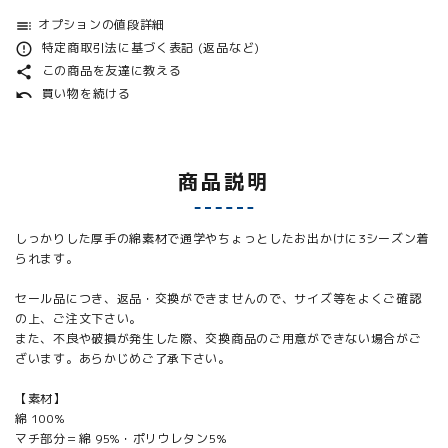
オプションの値段詳細
toc
特定商取引法に基づく表記 (返品など)
error_outline
この商品を友達に教える
share
買い物を続ける
undo
商品説明
しっかりした厚手の綿素材で通学やちょっとしたお出かけに3シーズン着
られます。
セール品につき、返品・交換ができませんので、サイズ等をよくご確認
の上、ご注文下さい。
また、不良や破損が発生した際、交換商品のご用意ができない場合がご
ざいます。あらかじめご了承下さい。
【素材】
綿 100%
マチ部分＝綿 95%・ポリウレタン5%