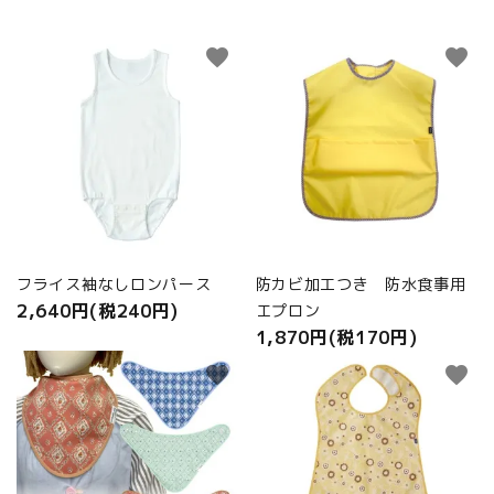
favorite
favorite
フライス袖なしロンパース
防カビ加工つき 防水食事用
2,640円(税240円)
エプロン
1,870円(税170円)
favorite
favorite