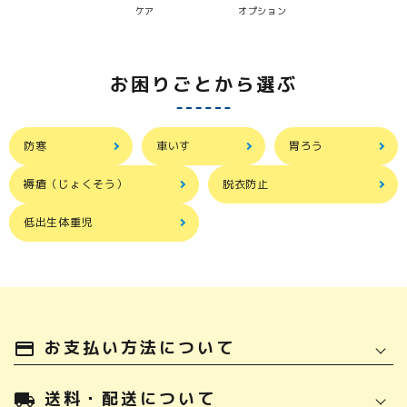
ケア
オプション
お困りごとから選ぶ
防寒
車いす
胃ろう
褥瘡（じょくそう）
脱衣防止
低出生体重児
お支払い方法について
payment
送料・配送について
local_shipping