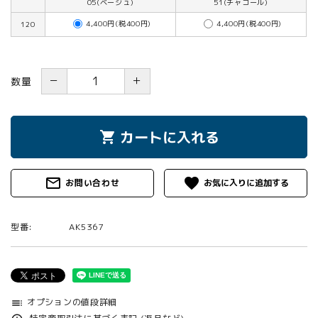
05(ベージュ)
51(チャコール)
4,400円(税400円)
4,400円(税400円)
120
－
＋
数量
カートに入れる
shopping_cart
mail_outline
favorite
お問い合わせ
型番:
AK5367
オプションの値段詳細
toc