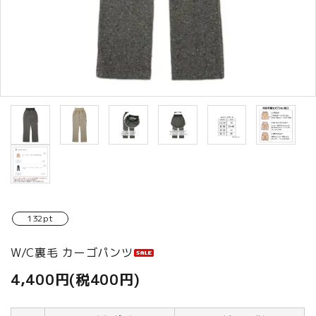
商品カテゴリから選ぶ
ACCOUNT MENU
ようこそ ゲスト 様
meeting_room
person
ログイン
新規会員登録
132pt
W/C裏毛 カーゴパンツ
4,400円(税400円)