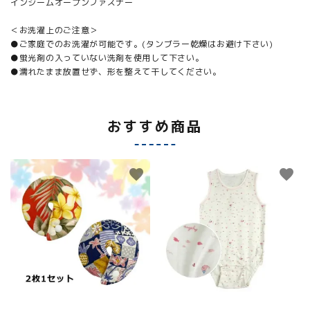
インシームオープンファスナー
＜お洗濯上のご注意＞
●ご家庭でのお洗濯が可能です。(タンブラー乾燥はお避け下さい)
●蛍光剤の入っていない洗剤を使用して下さい。
●濡れたまま放置せず、形を整えて干してください。
おすすめ商品
favorite
favorite