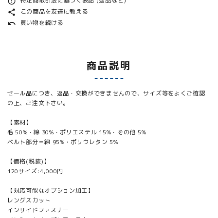
特定商取引法に基づく表記 (返品など)
error_outline
この商品を友達に教える
share
買い物を続ける
undo
商品説明
セール品につき、返品・交換ができませんので、サイズ等をよくご確認
の上、ご注文下さい。
【素材】
毛 50%・綿 30%・ポリエステル 15%・その他 5%
ベルト部分＝綿 95%・ポリウレタン 5%
【価格(税抜)】
120サイズ:4,000円
【対応可能なオプション加工】
レングスカット
インサイドファスナー