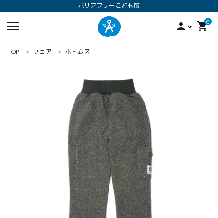
バリアフリーこども服
0
person
shopping_cart
TOP
ウェア
ボトムス
search
ロンパース
オプション加工
160
ANGEL KIDS WEARのこだわり