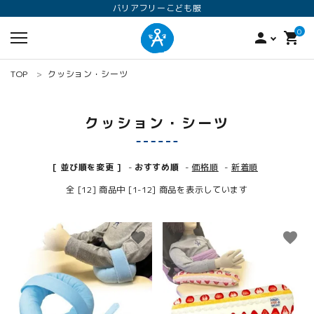
バリアフリーこども服
0
person
shopping_cart
TOP
クッション・シーツ
クッション・シーツ
[ 並び順を変更 ]
-
おすすめ順
-
価格順
-
新着順
全 [12] 商品中 [1-12] 商品を表示しています
search
favorite
favorite
ロンパース
オプション加工
160
ANGEL KIDS WEARのこだわり