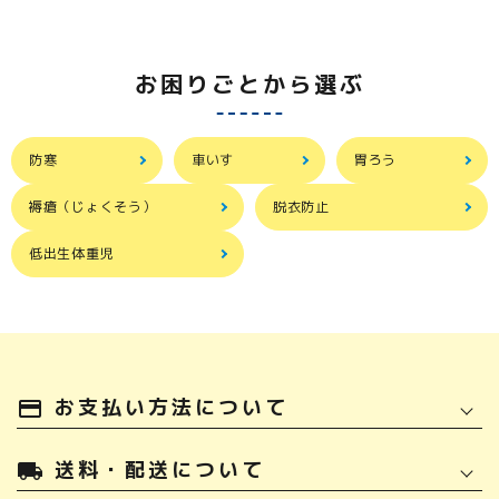
お困りごとから選ぶ
防寒
車いす
胃ろう
褥瘡（じょくそう）
脱衣防止
低出生体重児
お支払い方法について
payment
送料・配送について
local_shipping