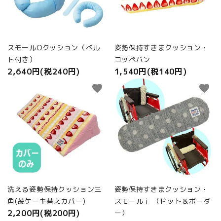
商品カテゴリから選ぶ
ACCOUNT MENU
ようこそ ゲスト 様
スモールOクッション（ベル
姿勢保持すきまクッション・
ト付き）
コッペパン
meeting_room
person
ログイン
新規会員登録
2,640円(税240円)
1,540円(税140円)
favorite
favorite
洗える姿勢保持クッション三
姿勢保持すきまクッション・
角(苺ケーキ替えカバー)
スモールｉ （ドット＆ボーダ
2,200円(税200円)
ー）