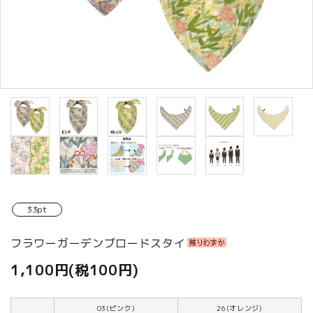
商品カテゴリから選ぶ
ACCOUNT MENU
ようこそ ゲスト 様
meeting_room
person
ログイン
新規会員登録
33pt
フラワーガーデンブロードスタイ
1,100円(税100円)
03(ピンク)
26(オレンジ)