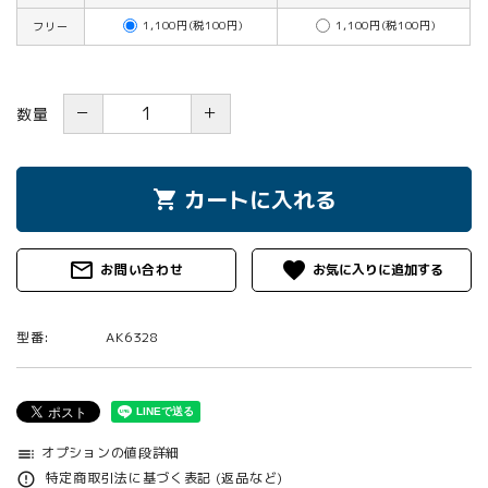
1,100円(税100円)
1,100円(税100円)
フリー
－
＋
数量
カートに入れる
shopping_cart
mail_outline
favorite
お問い合わせ
型番:
AK6328
オプションの値段詳細
toc
特定商取引法に基づく表記 (返品など)
error_outline