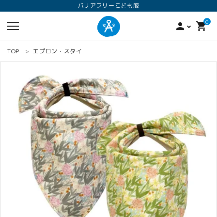
バリアフリーこども服
0
person
shopping_cart
TOP
エプロン・スタイ
search
ロンパース
オプション加工
160
ANGEL KIDS WEARのこだわり