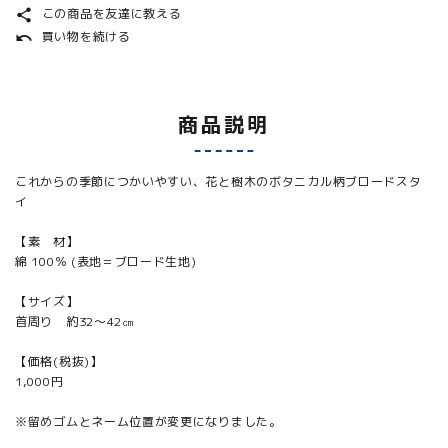
この商品を友達に教える
share
買い物を続ける
undo
商品説明
これからの季節につかいやすい、花と樹木のボタニカル柄ブロードスタ
イ
【素 材】
綿 100％ (表地＝ブロード生地)
【サイズ】
首周り 約32～42㎝
【価格(税抜)】
1,000円
※留めゴムとネーム位置が変更になりました。