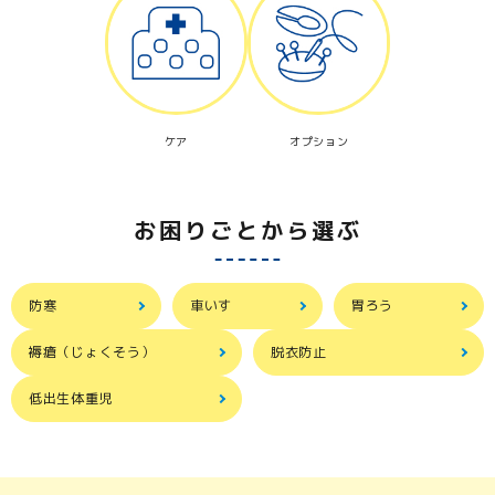
ケア
オプション
お困りごとから選ぶ
防寒
車いす
胃ろう
褥瘡（じょくそう）
脱衣防止
低出生体重児