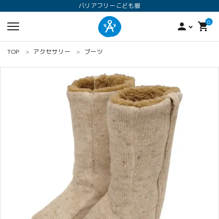
バリアフリーこども服
0
person
shopping_cart
TOP
アクセサリー
ブーツ
search
ロンパース
オプション加工
160
ANGEL KIDS WEARのこだわり