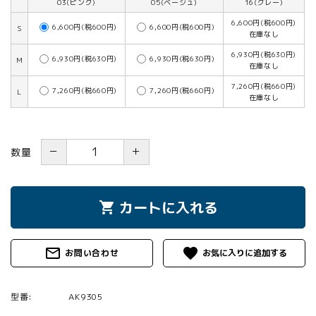
03(ピンク)
05(ベージュ)
16(グレー)
6,600円(税600円)
6,600円(税600円)
6,600円(税600円)
S
在庫なし
6,930円(税630円)
6,930円(税630円)
6,930円(税630円)
M
在庫なし
7,260円(税660円)
7,260円(税660円)
7,260円(税660円)
L
在庫なし
－
＋
数量
カートに入れる
shopping_cart
mail_outline
favorite
お問い合わせ
型番:
AK9305