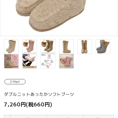
商品カテゴリから選ぶ
ACCOUNT MENU
ようこそ ゲスト 様
meeting_room
person
ログイン
新規会員登録
216pt
ダブルニットあったかソフトブーツ
7,260円(税660円)