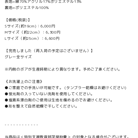
表地=綿70%アクリル17%ポリエステル13%
裏地=ポリエステル100%
【価格(税抜)】
Sサイズ(約19cm)：6,000円
Mサイズ（約22cm）：6,300円
Lサイズ（約25cm）：6,600円
【完売しました（再入荷の予定はございません）】
グレー全サイズ
※内側のボアが生産時期により異なります。予めご了承ください。
《お洗濯上のご注意》
●ご家庭での手洗いが可能です。 (タンブラー乾燥はお避けください)
●蛍光剤の入っていない洗剤を使用してください。
●塩素系漂白剤のご使用は生地を傷めるのでお避けください。
●形を整えて自然乾燥で干してください。
- - - - - - - - - - - -
当商品は＜特別支援教育就学奨励費＞ の対象となる場合がございます。