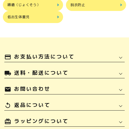
褥瘡（じょくそう）
脱衣防止
低出生体重児
お支払い方法について
payment
送料・配送について
local_shipping
お問い合わせ
mail
返品について
replay
ラッピングについて