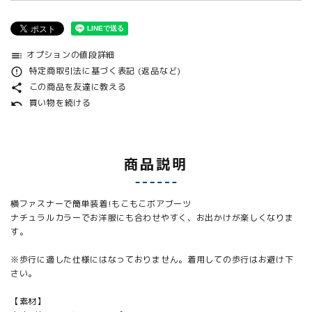
オプションの値段詳細
toc
特定商取引法に基づく表記 (返品など)
error_outline
この商品を友達に教える
share
買い物を続ける
undo
商品説明
横ファスナーで簡単装着!もこもこボアブーツ
ナチュラルカラーでお洋服にも合わせやすく、お出かけが楽しくなりま
す。
※歩行に適した仕様にはなっておりません。着用しての歩行はお避け下
さい。
【素材】