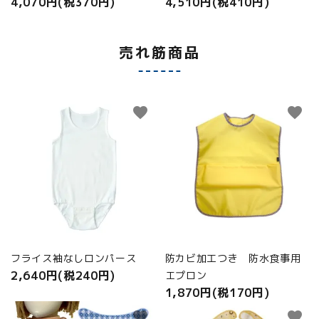
4,070円(税370円)
4,510円(税410円)
売れ筋商品
favorite
favorite
フライス袖なしロンパース
防カビ加工つき 防水食事用
2,640円(税240円)
エプロン
1,870円(税170円)
favorite
favorite