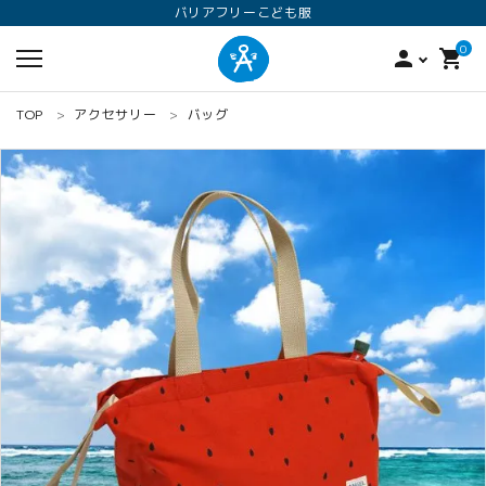
バリアフリーこども服
0
person
shopping_cart
TOP
アクセサリー
バッグ
search
ロンパース
オプション加工
160
ANGEL KIDS WEARのこだわり