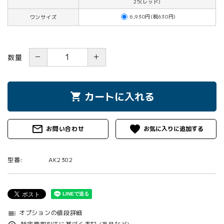
25(レッド)
6,930円(税630円)
ワンサイズ
－
＋
数量
カートに入れる
shopping_cart
mail_outline
favorite
お問い合わせ
型番:
AK2302
オプションの値段詳細
toc