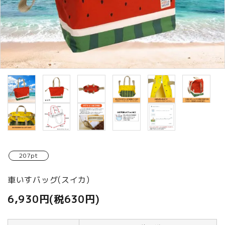
商品カテゴリから選ぶ
ACCOUNT MENU
ようこそ ゲスト 様
meeting_room
person
ログイン
新規会員登録
207pt
車いすバッグ(スイカ)
6,930円(税630円)