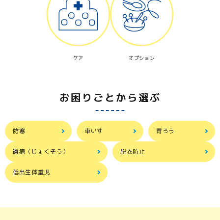
ケア
オプション
お困りごとから選ぶ
防寒
車いす
胃ろう
褥瘡（じょくそう）
脱衣防止
低出生体重児