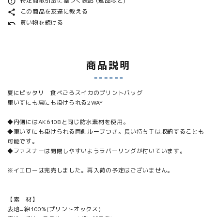
特定商取引法に基づく表記 (返品など)
error_outline
この商品を友達に教える
share
買い物を続ける
undo
商品説明
夏にピッタリ 食べごろスイカのプリントバッグ
車いすにも肩にも掛けられる2WAY
◆内側にはAK6108と同じ防水素材を使用。
◆車いすにも掛けられる両側ループつき。長い持ち手は収納することも
可能です。
◆ファスナーは開閉しやすいようラバーリングが付いています。
※イエローは完売しました。再入荷の予定はございません。
【素 材】
表地=綿100%(プリントオックス)