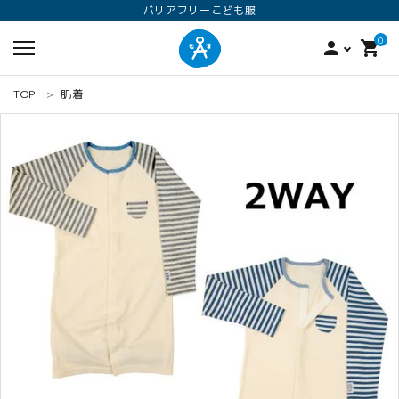
バリアフリーこども服
0
person
shopping_cart
TOP
肌着
search
ロンパース
オプション加工
160
ANGEL KIDS WEARのこだわり