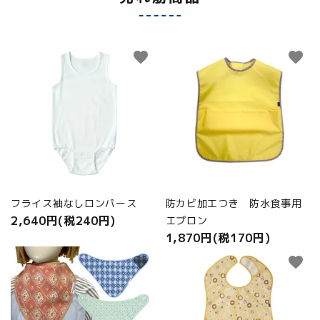
favorite
favorite
フライス袖なしロンパース
防カビ加工つき 防水食事用
2,640円(税240円)
エプロン
1,870円(税170円)
favorite
favorite