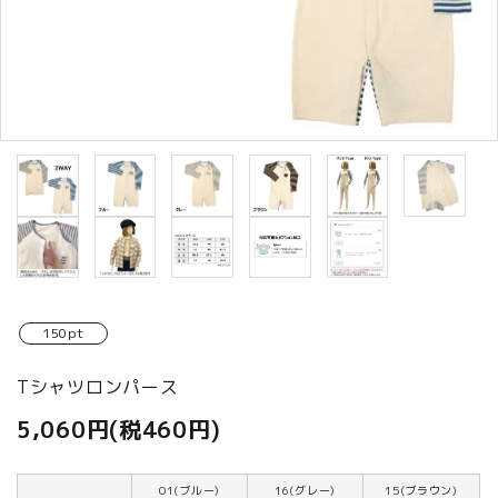
商品カテゴリから選ぶ
ACCOUNT MENU
ようこそ ゲスト 様
meeting_room
person
ログイン
新規会員登録
150pt
Tシャツロンパース
5,060円(税460円)
01(ブルー)
16(グレー)
15(ブラウン)