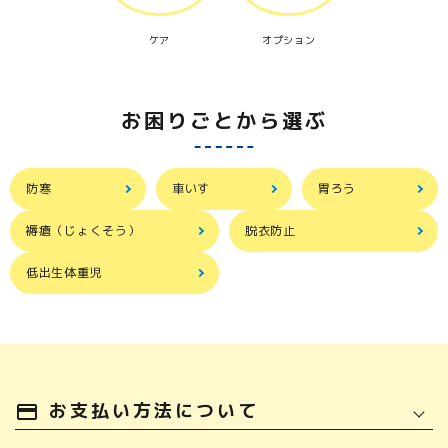
ケア
オプション
お困りごとから選ぶ
防寒
車いす
胃ろう
褥瘡（じょくそう）
脱衣防止
低出生体重児
お支払い方法について
payment