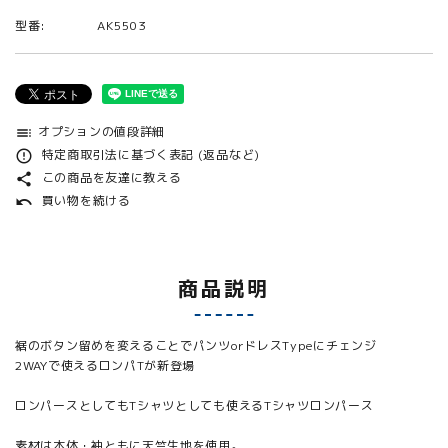
型番:
AK5503
オプションの値段詳細
toc
特定商取引法に基づく表記 (返品など)
error_outline
この商品を友達に教える
share
買い物を続ける
undo
商品説明
裾のボタン留めを変えることでパンツorドレスTypeにチェンジ
2WAYで使えるロンパTが新登場
ロンパースとしてもTシャツとしても使えるTシャツロンパース
素材は本体・袖ともに天竺生地を使用。