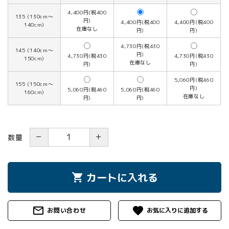
4,400円(税400
135 (130cm～
円)
4,400円(税400
4,400円(税400
140cm)
在庫なし
円)
円)
4,730円(税430
145 (140cm～
円)
4,730円(税430
4,730円(税430
150cm)
在庫なし
円)
円)
5,060円(税460
155 (150cm～
円)
5,060円(税460
5,060円(税460
160cm)
在庫なし
円)
円)
－
＋
数量
カートに入れる
shopping_cart
mail_outline
favorite
お問い合わせ