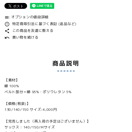
オプションの値段詳細
toc
特定商取引法に基づく表記 (返品など)
error_outline
この商品を友達に教える
share
買い物を続ける
undo
商品説明
【素材】
綿 100%
ベルト部分＝綿 95%・ポリウレタン 5%
【価格(税抜)】
130/140/150 サイズ:4,000円
【完売しました（再入荷の予定はございません）】
サックス：140/150/Mサイズ