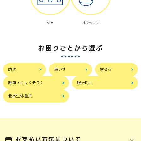
ケア
オプション
お困りごとから選ぶ
防寒
車いす
胃ろう
褥瘡（じょくそう）
脱衣防止
低出生体重児
お支払い方法について
payment