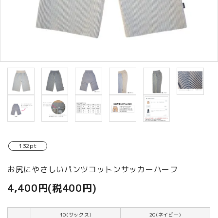
商品カテゴリから選ぶ
ACCOUNT MENU
ようこそ ゲスト 様
meeting_room
person
ログイン
新規会員登録
132pt
お尻にやさしいパンツコットンサッカーハーフ
4,400円(税400円)
10(サックス)
20(ネイビー)