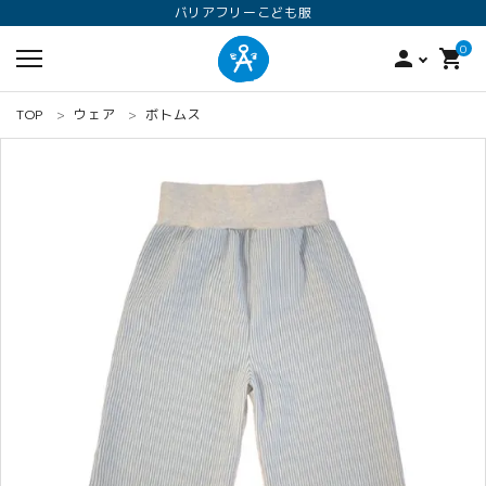
バリアフリーこども服
0
person
shopping_cart
TOP
ウェア
ボトムス
search
ロンパース
オプション加工
160
ANGEL KIDS WEARのこだわり