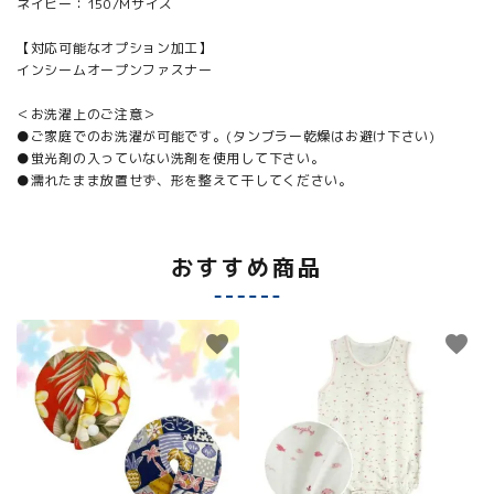
ネイビー：150/Mサイズ
【対応可能なオプション加工】
インシームオープンファスナー
＜お洗濯上のご注意＞
●ご家庭でのお洗濯が可能です。(タンブラー乾燥はお避け下さい)
●蛍光剤の入っていない洗剤を使用して下さい。
●濡れたまま放置せず、形を整えて干してください。
おすすめ商品
favorite
favorite