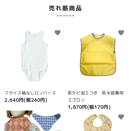
売れ筋商品
favorite
favorite
フライス袖なしロンパース
防カビ加工つき 防水食事用
2,640円(税240円)
エプロン
1,870円(税170円)
favorite
favorite