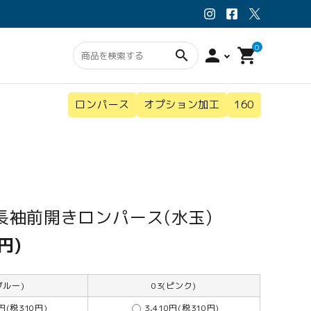
0
person
shopping_cart
search
ロンパース
オプション加工
160
ン・スタイ
ウェア
オプション
長袖前開きロンパース(水玉)
円)
ブルー)
03(ピンク)
0円(税310円)
3,410円(税310円)