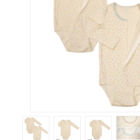
ANGEL KIDS WEARのこだわり
商品カテゴリから選ぶ
ACCOUNT MENU
ようこそ ゲスト 様
meeting_room
person
ログイン
新規会員登録