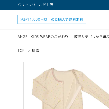
バリアフリーこども服
税込11,000円以上のご購入で送料無料
ANGEL KIDS WEARのこだわり
商品カテゴリから選
TOP
肌着
すべてのアイテ
アクセサリー
search
ロンパース
オプション加工
160