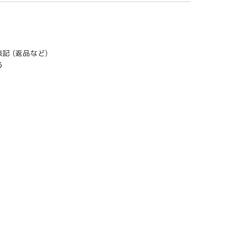
記 (返品など)
る