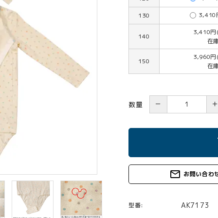
3,41
130
3,410円
140
在
3,960円
150
在
－
数量
s
mail_outline
お問い合わ
AK7173
型番: