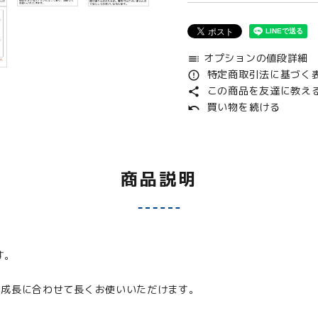
オプションの値段詳細
toc
特定商取引法に基づく表
error_outline
この商品を友達に教え
share
買い物を続ける
undo
商品説明
す。
の成長に合わせて長くお使いいただけます。