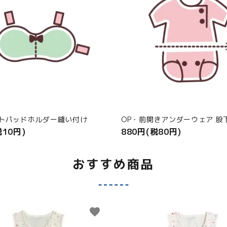
ストパッドホルダー縫い付け
OP・前開きアンダーウェア 股
税10円)
880円(税80円)
おすすめ商品
favorite