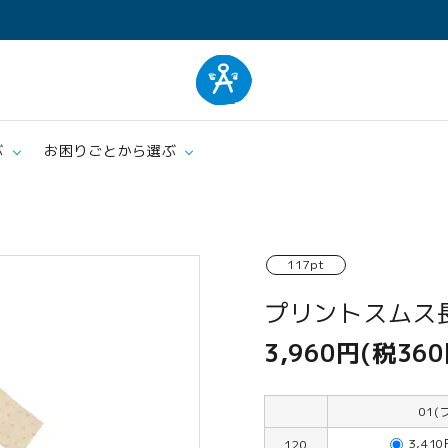
ぶ
お困りごとから選ぶ
ム
肌着
エプロ
117pt
クッション・シーツ
ケア
プリントスムス
3,960円(税360
01(
3,41
120