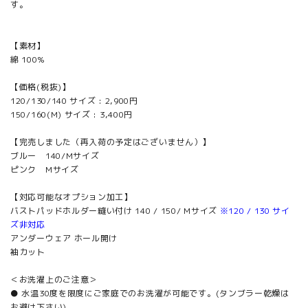
す。
【素材】
綿 100%
【価格(税抜)】
120/130/140 サイズ : 2,900円
150/160(M) サイズ : 3,400円
【完売しました（再入荷の予定はございません）】
ブルー 140/Mサイズ
ピンク Mサイズ
【対応可能なオプション加工】
バストパッドホルダー縫い付け 140 / 150/ Mサイズ
※120 / 130 サイ
ズ非対応
アンダーウェア ホール開け
袖カット
＜お洗濯上のご注意＞
● 水温30度を限度にご家庭でのお洗濯が可能です。(タンブラー乾燥は
お避け下さい)