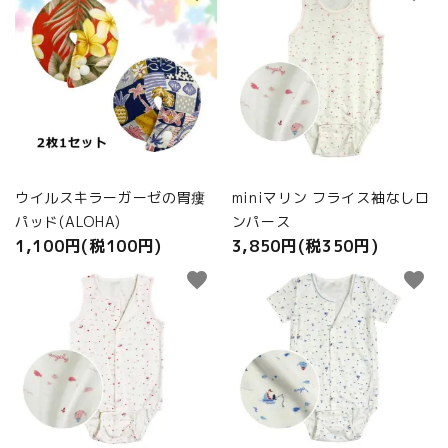
ウイルスキラーガーゼの胃瘻
miniマリン フライス袖なしロ
パッド(ALOHA)
ンパース
1,100円(税100円)
3,850円(税350円)
favorite
favorite