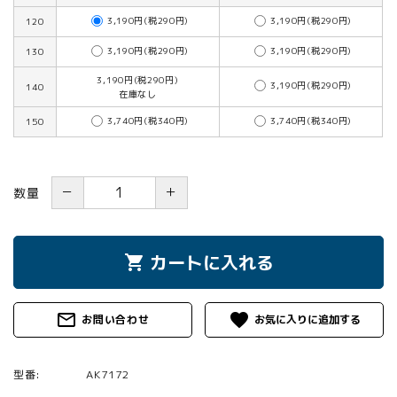
3,190円(税290円)
3,190円(税290円)
120
3,190円(税290円)
3,190円(税290円)
130
3,190円(税290円)
3,190円(税290円)
140
在庫なし
3,740円(税340円)
3,740円(税340円)
150
－
＋
数量
カートに入れる
shopping_cart
mail_outline
favorite
お問い合わせ
型番:
AK7172