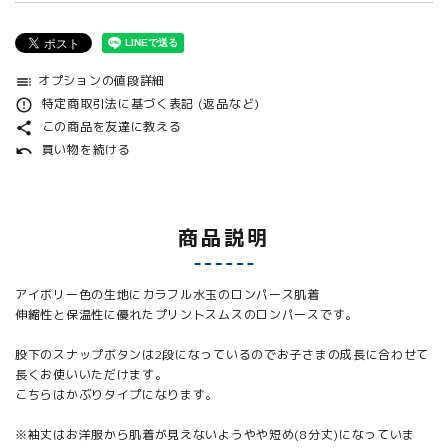
オプションの値段詳細
toc
特定商取引法に基づく表記 (返品など)
error_outline
この商品を友達に教える
share
買い物を続ける
undo
商品説明
アイボリー色の生地にカラフル水玉のロンパース肌着
伸縮性と保温性に優れたプリントスムスのロンパースです。
股下のスナップボタンは2段になっているのでお子さまの成長に合わせて
長くお使いいただけます。
こちらはかぶりタイプになります。
※袖丈はお洋服から肌着が見えないようやや短め(8分丈)になっていま