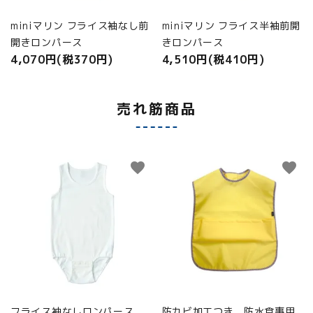
miniマリン フライス袖なし前
miniマリン フライス半袖前開
開きロンパース
きロンパース
4,070円(税370円)
4,510円(税410円)
売れ筋商品
favorite
favorite
フライス袖なしロンパース
防カビ加工つき 防水食事用