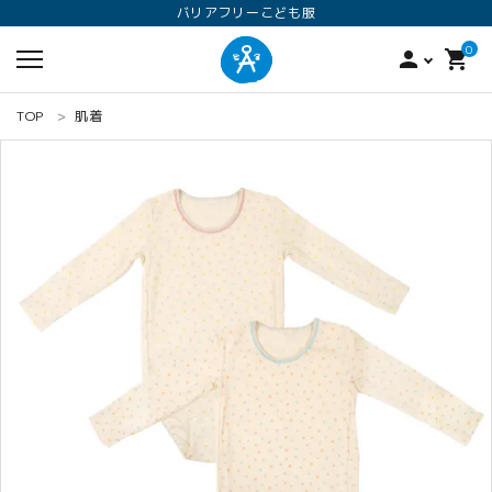
バリアフリーこども服
0
person
shopping_cart
TOP
肌着
search
ロンパース
オプション加工
160
ANGEL KIDS WEARのこだわり