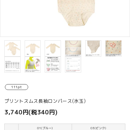
商品カテゴリから選ぶ
ACCOUNT MENU
ようこそ ゲスト 様
meeting_room
person
ログイン
新規会員登録
111pt
プリントスムス長袖ロンパース(水玉)
3,740円(税340円)
01(ブルー)
03(ピンク)