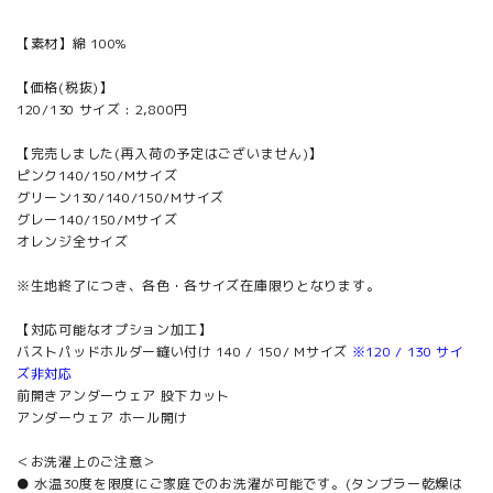
【素材】綿 100%
【価格(税抜)】
120/130 サイズ : 2,800円
【完売しました(再入荷の予定はございません)】
ピンク140/150/Mサイズ
グリーン130/140/150/Mサイズ
グレー140/150/Mサイズ
オレンジ全サイズ
※生地終了につき、各色・各サイズ在庫限りとなります。
【対応可能なオプション加工】
バストパッドホルダー縫い付け 140 / 150/ Mサイズ
※120 / 130 サイ
ズ非対応
前開きアンダーウェア 股下カット
アンダーウェア ホール開け
＜お洗濯上のご注意＞
● 水温30度を限度にご家庭でのお洗濯が可能です。(タンブラー乾燥は