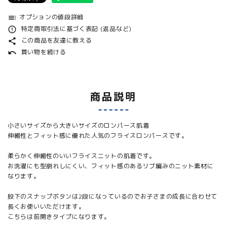
オプションの値段詳細
toc
特定商取引法に基づく表記 (返品など)
error_outline
この商品を友達に教える
share
買い物を続ける
undo
商品説明
小さいサイズから大きいサイズのロンパース肌着
伸縮性とフィット感に優れた人気のフライスロンパースです。
柔らかく伸縮性のいいフライスニットの肌着です。
お洗濯にも型崩れしにくい、フィット感のあるリブ編みのニット素材に
なります。
股下のスナップボタンは2段になっているのでお子さまの成長に合わせて
長くお使いいただけます。
こちらは前開きタイプになります。