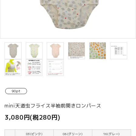
商品カテゴリから選ぶ
ACCOUNT MENU
ようこそ ゲスト 様
meeting_room
person
ログイン
新規会員登録
90pt
mini天道虫フライス半袖前開きロンパース
3,080円(税280円)
03(ピンク)
06(グリーン)
16(グレー)