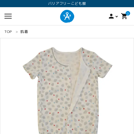
バリアフリーこども服
0
person
shopping_cart
TOP
肌着
search
ロンパース
オプション加工
160
ANGEL KIDS WEARのこだわり