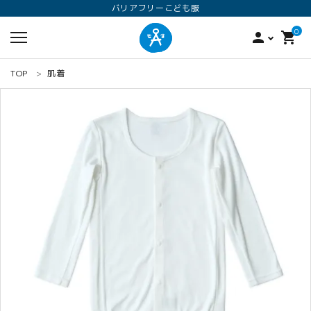
バリアフリーこども服
0
person
shopping_cart
TOP
肌着
search
ロンパース
オプション加工
160
ANGEL KIDS WEARのこだわり