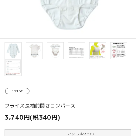
商品カテゴリから選ぶ
ACCOUNT MENU
ようこそ ゲスト 様
meeting_room
person
ログイン
新規会員登録
111pt
フライス長袖前開きロンパース
3,740円(税340円)
21(オフホワイト)