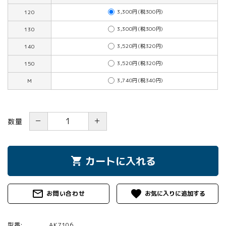
3,300円(税300円)
120
3,300円(税300円)
130
3,520円(税320円)
140
3,520円(税320円)
150
3,740円(税340円)
M
－
＋
数量
カートに入れる
shopping_cart
mail_outline
favorite
お問い合わせ
型番:
AK7106