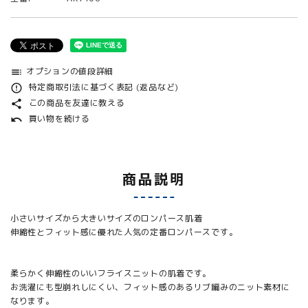
オプションの値段詳細
toc
特定商取引法に基づく表記 (返品など)
error_outline
この商品を友達に教える
share
買い物を続ける
undo
商品説明
小さいサイズから大きいサイズのロンパース肌着
伸縮性とフィット感に優れた人気の定番ロンパースです。
柔らかく伸縮性のいいフライスニットの肌着です。
お洗濯にも型崩れしにくい、フィット感のあるリブ編みのニット素材に
なります。