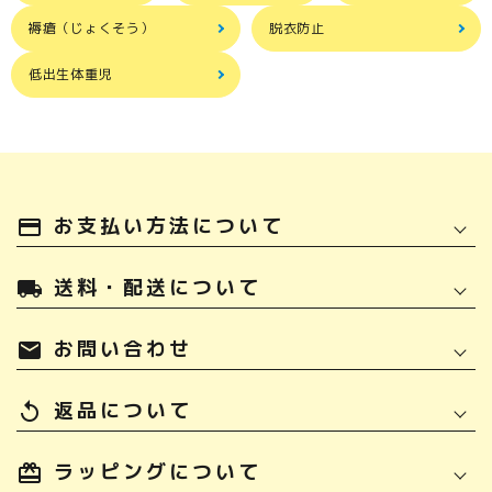
褥瘡（じょくそう）
脱衣防止
低出生体重児
お支払い方法について
payment
送料・配送について
local_shipping
お問い合わせ
mail
返品について
replay
ラッピングについて