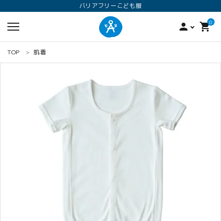
バリアフリーこども服
0
person
shopping_cart
TOP
肌着
search
ロンパース
オプション加工
160
ANGEL KIDS WEARのこだわり