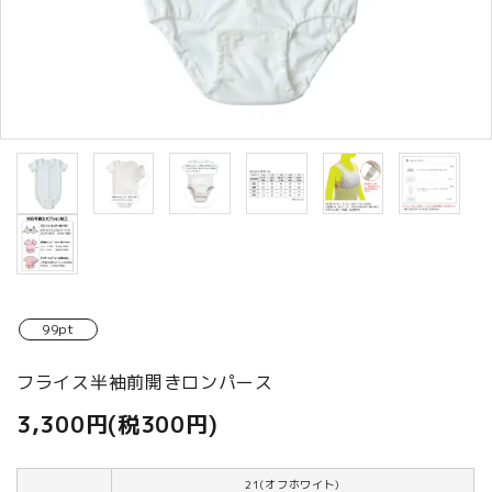
商品カテゴリから選ぶ
ACCOUNT MENU
ようこそ ゲスト 様
meeting_room
person
ログイン
新規会員登録
99pt
フライス半袖前開きロンパース
3,300円(税300円)
21(オフホワイト)