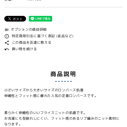
オプションの値段詳細
toc
特定商取引法に基づく表記 (返品など)
error_outline
この商品を友達に教える
share
買い物を続ける
undo
商品説明
小さいサイズから大きいサイズのロンパース肌着
伸縮性とフィット感に優れた人気の定番ロンパースです。
柔らかく伸縮性のいいフライスニットの肌着です。
お洗濯にも型崩れしにくい、フィット感のあるリブ編みのニット素材に
なります。