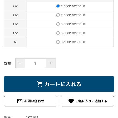
2,860円(税260円)
120
2,860円(税260円)
130
3,080円(税280円)
140
3,080円(税280円)
150
3,300円(税300円)
M
－
＋
数量
カートに入れる
shopping_cart
mail_outline
favorite
お問い合わせ
型番:
AK7105