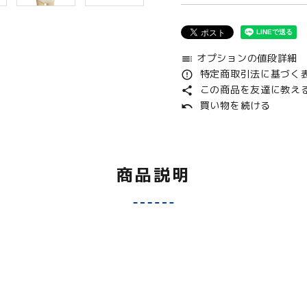
オプションの値段詳細
toc
特定商取引法に基づく表
error_outline
この商品を友達に教え
share
買い物を続ける
undo
商品説明
。