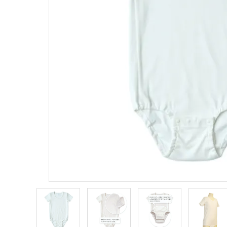
ANGEL KIDS WEARのこだわり
商品カテゴリから選ぶ
ACCOUNT MENU
ようこそ ゲスト 様
meeting_room
person
ログイン
新規会員登録