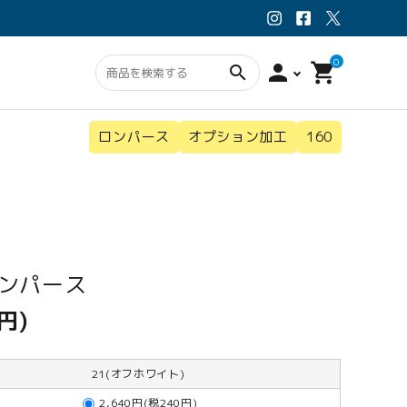
0
person
shopping_cart
search
ロンパース
オプション加工
160
ン・スタイ
ウェア
オプション
ロンパース
円)
21(オフホワイト)
2,640円(税240円)