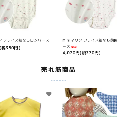
リン フライス袖なしロンパース
miniマリン フライス袖なし前
ース
(税350円)
4,070円(税370円)
売れ筋商品
favorite