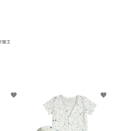
け加工
favorite
favorite