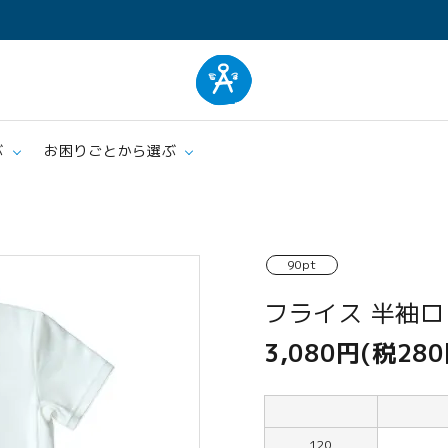
ぶ
お困りごとから選ぶ
ム
肌着
エプロ
90pt
クッション・シーツ
ケア
フライス 半袖
3,080円(税280
120