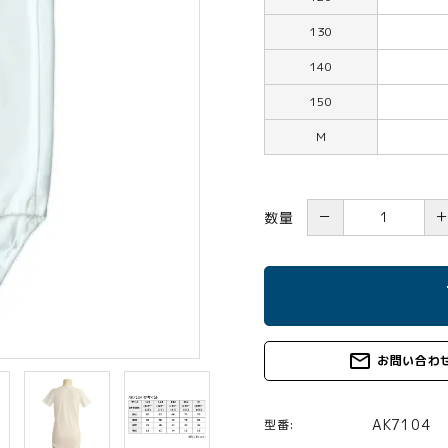
130
140
150
M
－
数量
s
mail_outline
お問い合わ
AK7104
型番: