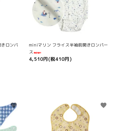
開きロンパ
miniマリン フライス半袖前開きロンパー
ス
4,510円(税410円)
favorite
favorite