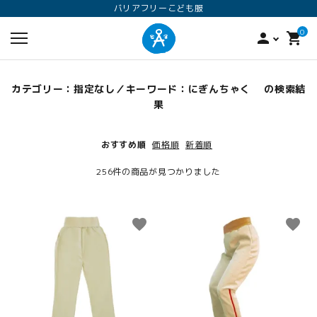
バリアフリーこども服
0
person
shopping_cart
カテゴリー：指定なし／キーワード：にぎんちゃく の検索結
果
おすすめ順
価格順
新着順
256件の商品が見つかりました
search
favorite
favorite
ロンパース
オプション加工
160
ANGEL KIDS WEARのこだわり