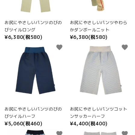
商品カテゴリから選ぶ
ACCOUNT MENU
お尻にやさしいパンツのびの
お尻にやさしいパンツやわら
ようこそ ゲスト 様
びツイルロング
かダンボールニット
¥6,380(税580)
¥6,380(税580)
meeting_room
person
ログイン
新規会員登録
favorite
favorite
お尻にやさしいパンツのびの
お尻にやさしいパンツコット
びツイルハーフ
ンサッカーハーフ
¥5,060(税460)
¥4,400(税400)
favorite
favorite