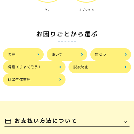
ケア
オプション
お困りごとから選ぶ
防寒
車いす
胃ろう
褥瘡（じょくそう）
脱衣防止
低出生体重児
お支払い方法について
payment