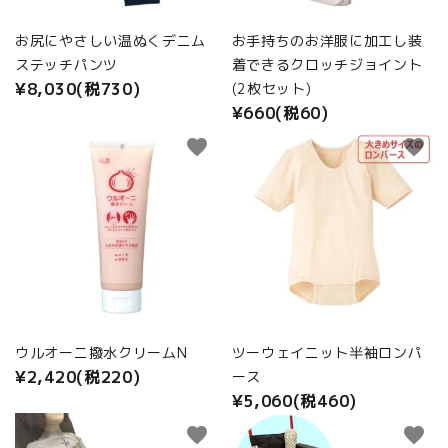
お尻にやさしい温ぬくデニム
お手持ちのお洋服に加工し装
ステッチパンツ
着できるクロッチジョイント
¥8,030(税730)
(2枚セット)
¥660(税60)
favorite
favorite
ウルオーニ撥水クリームN
ツーウェイニット半袖ロンパ
¥2,420(税220)
ース
¥5,060(税460)
favorite
favorite