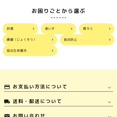
お困りごとから選ぶ
防寒
車いす
胃ろう
褥瘡（じょくそう）
脱衣防止
低出生体重児
お支払い方法について
payment
送料・配送について
local_shipping
お問い合わせ
mail