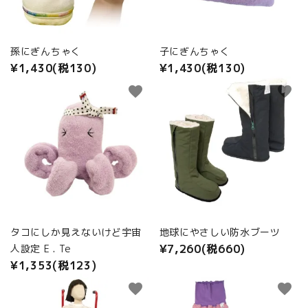
商品カテゴリから選ぶ
ACCOUNT MENU
孫にぎんちゃく
子にぎんちゃく
ようこそ ゲスト 様
¥1,430(税130)
¥1,430(税130)
meeting_room
person
favorite
favorite
ログイン
新規会員登録
タコにしか見えないけど宇宙
地球にやさしい防水ブーツ
¥7,260(税660)
人設定 E . Te
¥1,353(税123)
favorite
favorite