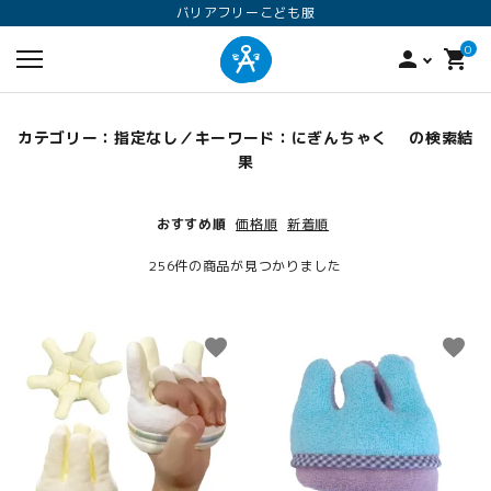
バリアフリーこども服
0
person
shopping_cart
カテゴリー：指定なし／キーワード：にぎんちゃく の検索結
果
おすすめ順
価格順
新着順
256件の商品が見つかりました
search
favorite
favorite
ロンパース
オプション加工
160
ANGEL KIDS WEARのこだわり