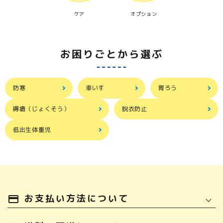
ケア
オプション
お困りごとから選ぶ
防寒
車いす
胃ろう
褥瘡（じょくそう）
脱衣防止
低出生体重児
お支払い方法について
payment