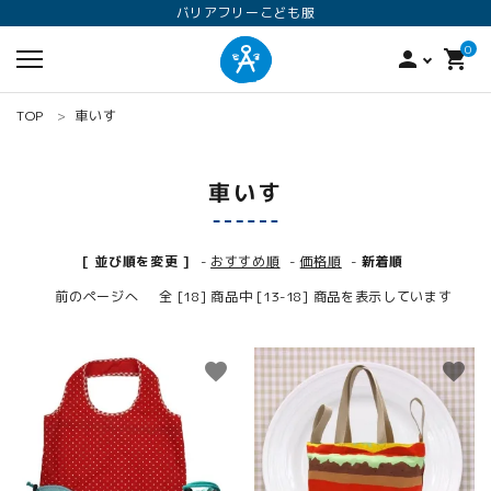
バリアフリーこども服
0
person
shopping_cart
TOP
車いす
車いす
[ 並び順を変更 ]
-
おすすめ順
-
価格順
-
新着順
前のページへ
全 [18] 商品中 [13-18] 商品を表示しています
search
favorite
favorite
ロンパース
オプション加工
160
ANGEL KIDS WEARのこだわり