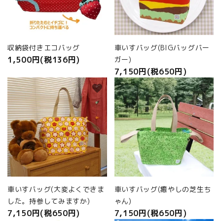
商品カテゴリから選ぶ
ACCOUNT MENU
ようこそ ゲスト 様
収納袋付きエコバッグ
車いすバッグ(BIGバッグバー
1,500円(税136円)
ガー)
meeting_room
person
ログイン
新規会員登録
7,150円(税650円)
favorite
favorite
車いすバッグ(大変よくできま
車いすバッグ(癒やしの芝生ち
した。持参してみますか)
ゃん)
7,150円(税650円)
7,150円(税650円)