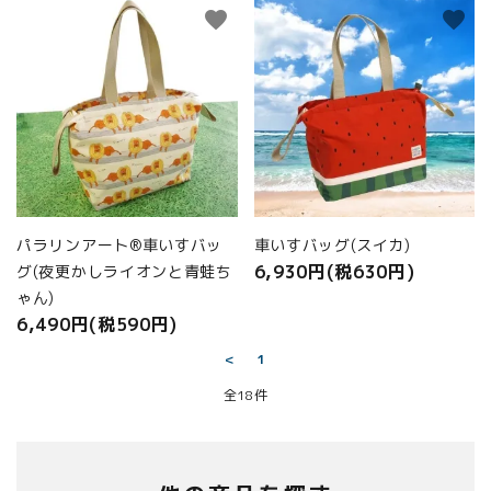
favorite
favorite
パラリンアート®車いすバッ
車いすバッグ(スイカ)
6,930円(税630円)
グ(夜更かしライオンと青蛙ち
ゃん)
6,490円(税590円)
<
1
全18件