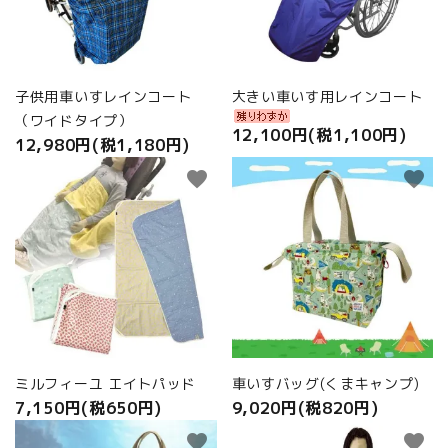
商品カテゴリから選ぶ
ACCOUNT MENU
ようこそ ゲスト 様
子供用車いすレインコート
大きい車いす用レインコート
（ワイドタイプ）
meeting_room
person
ログイン
新規会員登録
12,100円(税1,100円)
12,980円(税1,180円)
favorite
favorite
ミルフィーユ エイトパッド
車いすバッグ(くまキャンプ)
7,150円(税650円)
9,020円(税820円)
favorite
favorite