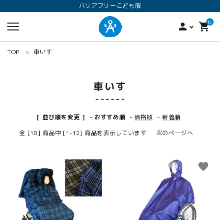
バリアフリーこども服
0
person
shopping_cart
TOP
車いす
車いす
[ 並び順を変更 ]
-
おすすめ順
-
価格順
-
新着順
全 [18] 商品中 [1-12] 商品を表示しています
次のページへ
search
favorite
favorite
ロンパース
オプション加工
160
ANGEL KIDS WEARのこだわり