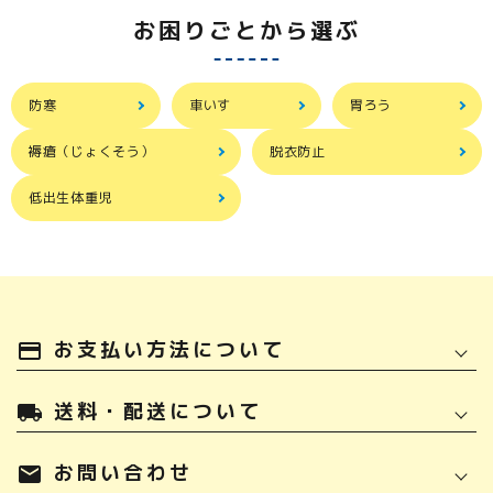
お困りごとから選ぶ
防寒
車いす
胃ろう
褥瘡（じょくそう）
脱衣防止
低出生体重児
お支払い方法について
payment
送料・配送について
local_shipping
お問い合わせ
mail