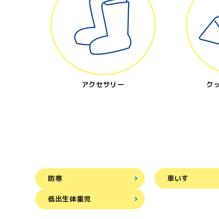
アクセサリー
ク
防寒
車いす
低出生体重児