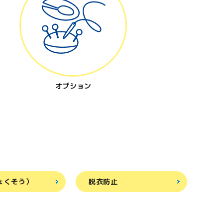
オプション
ょくそう）
脱衣防止