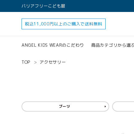
バリアフリーこども服
税込11,000円以上のご購入で送料無料
ANGEL KIDS WEARのこだわり
商品カテゴリから選
TOP
アクセサリー
すべてのアイテ
アクセサリー
ブーツ
search
ロンパース
オプション加工
160