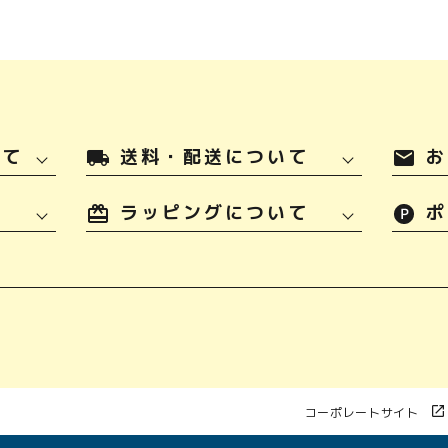
いて
送料・配送について
お
local_shipping
mail
ラッピングについて
ポ
コーポレートサイト