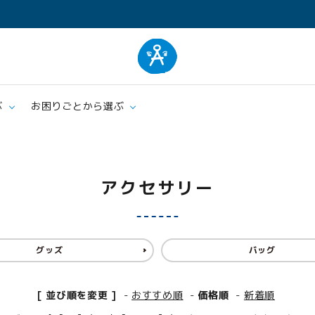
ぶ
お困りごとから選ぶ
ム
肌着
エプロ
アクセサリー
クッション・シーツ
ケア
グッズ
バッグ
[ 並び順を変更 ]
-
おすすめ順
-
価格順
-
新着順