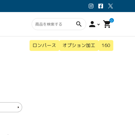
0
person
shopping_cart
search
ロンパース
オプション加工
160
ン・スタイ
ウェア
オプション