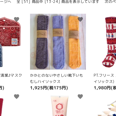
ページへ
全 [51] 商品中 [13-24] 商品を表示しています
次のペ
favorite
favorite
清潔♪マスク
かかとのないやさしい靴下いも
PT.フリース
むしハイソックス
イソックス)
円)
1,925円(税175円)
1,980円(
favorite
favorite