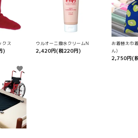
ックス
ウルオーニ撥水クリームN
お着替え巾着
円)
2,420円(税220円)
ん)
2,750円(
favorite