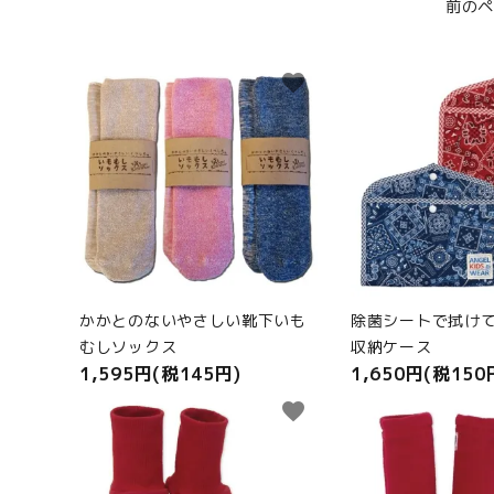
前の
ANGEL KIDS WEARのこだわり
favorite
商品カテゴリから選ぶ
ACCOUNT MENU
ようこそ ゲスト 様
meeting_room
person
ログイン
新規会員登録
かかとのないやさしい靴下いも
除菌シートで拭けて
むしソックス
収納ケース
1,595円(税145円)
1,650円(税150
favorite