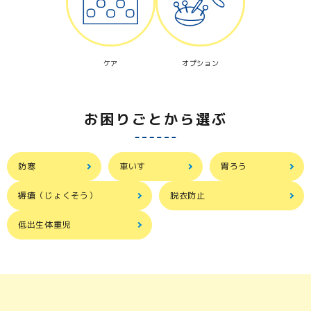
ケア
オプション
お困りごとから選ぶ
防寒
車いす
胃ろう
褥瘡（じょくそう）
脱衣防止
低出生体重児