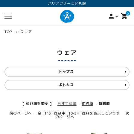
バリアフリーこども服
0
person
shopping_cart
TOP
ウェア
ウェア
トップス
ボトムス
search
ロンパース
オプション加工
160
[ 並び順を変更 ]
-
おすすめ順
-
価格順
-
新着順
前のページへ
全 [115] 商品中 [13-24] 商品を表示しています
次
のページへ
ANGEL KIDS WEARのこだわり