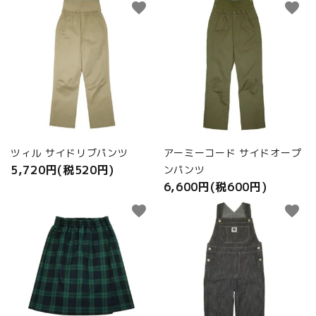
商品カテゴリから選ぶ
favorite
favorite
ACCOUNT MENU
ようこそ ゲスト 様
meeting_room
person
ログイン
新規会員登録
ツィル サイドリブパンツ
アーミーコード サイドオープ
5,720円(税520円)
ンパンツ
6,600円(税600円)
favorite
favorite