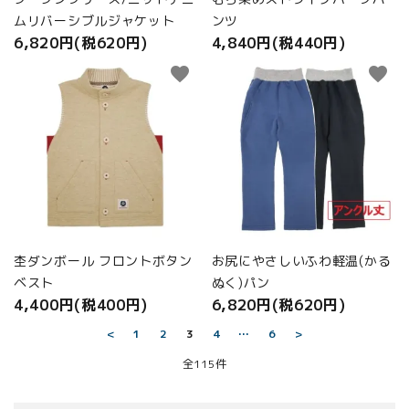
ムリバーシブルジャケット
ンツ
6,820円(税620円)
4,840円(税440円)
favorite
favorite
杢ダンボール フロントボタン
お尻にやさしいふわ軽温(かる
ベスト
ぬく)パン
4,400円(税400円)
6,820円(税620円)
<
1
2
3
4
…
6
>
全115件