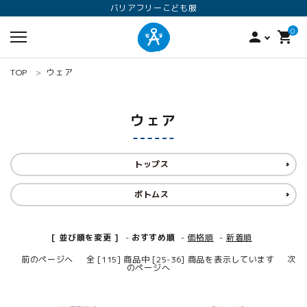
バリアフリーこども服
0
person
shopping_cart
TOP
ウェア
ウェア
トップス
ボトムス
search
ロンパース
オプション加工
160
[ 並び順を変更 ]
-
おすすめ順
-
価格順
-
新着順
前のページへ
全 [115] 商品中 [25-36] 商品を表示しています
次
のページへ
ANGEL KIDS WEARのこだわり