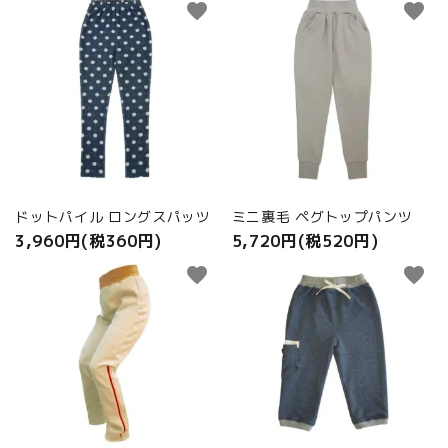
商品カテゴリから選ぶ
favorite
favorite
ACCOUNT MENU
ようこそ ゲスト 様
meeting_room
person
ログイン
新規会員登録
ドットパイル ロングスパッツ
ミニ裏毛 ペグトップパンツ
3,960円(税360円)
5,720円(税520円)
favorite
favorite