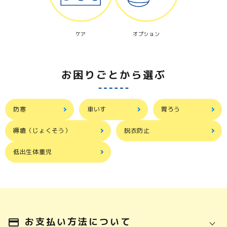
ケア
オプション
お困りごとから選ぶ
防寒
車いす
胃ろう
褥瘡（じょくそう）
脱衣防止
低出生体重児
お支払い方法について
payment