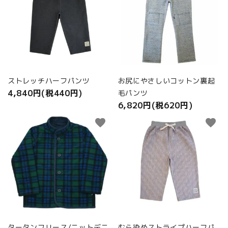
ストレッチハーフパンツ
お尻にやさしいコットン裏起
4,840円(税440円)
毛パンツ
6,820円(税620円)
favorite
favorite
タータンフリース/ニットデニ
むら染めストライプハーフパ