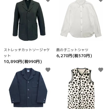
商品カテゴリから選ぶ
ACCOUNT MENU
ようこそ ゲスト 様
meeting_room
person
ログイン
新規会員登録
ストレッチカットソージャケ
鹿の子ニットシャツ
6,270円(税570円)
ット
10,890円(税990円)
favorite
favorite