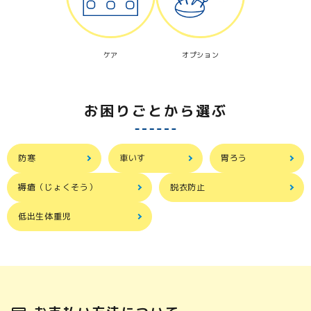
ケア
オプション
お困りごとから選ぶ
防寒
車いす
胃ろう
褥瘡（じょくそう）
脱衣防止
低出生体重児