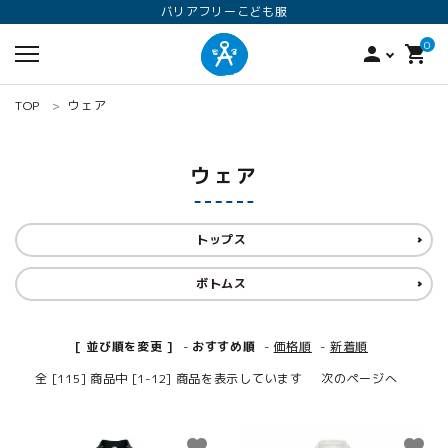
バリアフリーこども服
0
person
shopping_cart
TOP
ウェア
ウェア
トップス
ボトムス
search
ロンパース
オプション加工
160
[ 並び順を変更 ]
-
おすすめ順
-
価格順
-
新着順
全 [115] 商品中 [1-12] 商品を表示しています
次のページへ
ANGEL KIDS WEARのこだわり
favorite
favorite