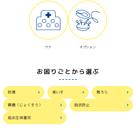
ケア
オプション
お困りごとから選ぶ
防寒
車いす
胃ろう
褥瘡（じょくそう）
脱衣防止
低出生体重児