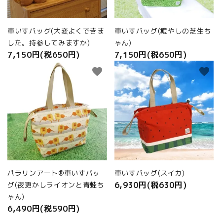
車いすバッグ(大変よくできま
車いすバッグ(癒やしの芝生ち
した。持参してみますか)
ゃん)
7,150円(税650円)
7,150円(税650円)
favorite
favorite
パラリンアート®車いすバッ
車いすバッグ(スイカ)
6,930円(税630円)
グ(夜更かしライオンと青蛙ち
ゃん)
6,490円(税590円)