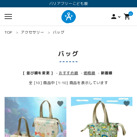
バリアフリーこども服
0
person
shopping_cart
TOP
アクセサリー
バッグ
バッグ
[ 並び順を変更 ]
-
おすすめ順
-
価格順
-
新着順
全 [10] 商品中 [1-10] 商品を表示しています
search
favorite
favorite
ロンパース
オプション加工
160
ANGEL KIDS WEARのこだわり