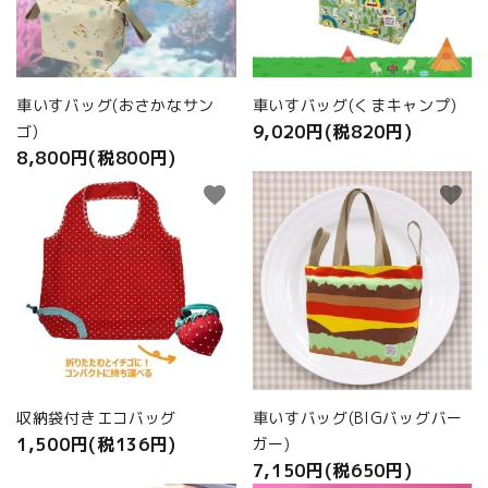
商品カテゴリから選ぶ
ACCOUNT MENU
ようこそ ゲスト 様
車いすバッグ(おさかなサン
車いすバッグ(くまキャンプ)
9,020円(税820円)
ゴ)
meeting_room
person
ログイン
新規会員登録
8,800円(税800円)
favorite
favorite
収納袋付きエコバッグ
車いすバッグ(BIGバッグバー
1,500円(税136円)
ガー)
7,150円(税650円)