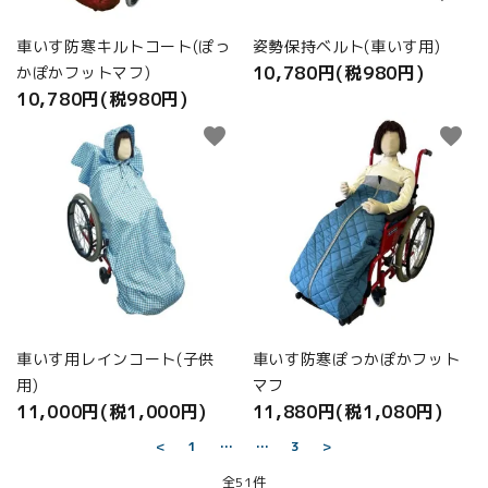
車いす防寒キルトコート(ぽっ
姿勢保持ベルト(車いす用)
10,780円(税980円)
かぽかフットマフ)
10,780円(税980円)
favorite
favorite
車いす用レインコート(子供
車いす防寒ぽっかぽかフット
用)
マフ
11,000円(税1,000円)
11,880円(税1,080円)
<
1
…
…
3
>
全51件