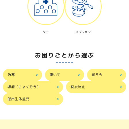
ケア
オプション
お困りごとから選ぶ
防寒
車いす
胃ろう
褥瘡（じょくそう）
脱衣防止
低出生体重児