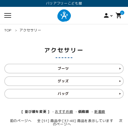
バリアフリーこども服
0
person
shopping_cart
TOP
アクセサリー
アクセサリー
ブーツ
グッズ
search
バッグ
ロンパース
オプション加工
160
[ 並び順を変更 ]
-
おすすめ順
-
価格順
-
新着順
ANGEL KIDS WEARのこだわり
前のページへ
全 [51] 商品中 [37-48] 商品を表示しています
次
のページへ