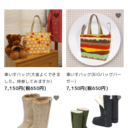
商品カテゴリから選ぶ
favorite
favorite
ACCOUNT MENU
ようこそ ゲスト 様
meeting_room
person
ログイン
新規会員登録
車いすバッグ(大変よくできま
車いすバッグ(BIGバッグバー
した。持参してみますか)
ガー)
7,150円(税650円)
7,150円(税650円)
favorite
favorite